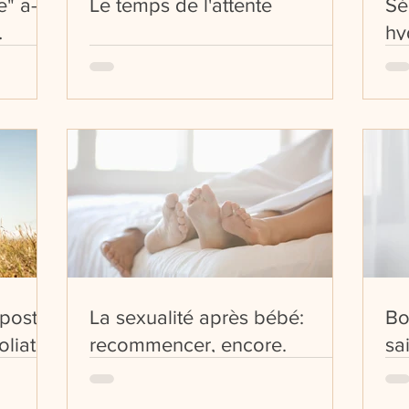
 a-t-il
Le temps de l'attente
Sé
hy
post-
La sexualité après bébé:
Bo
oliath
recommencer, encore.
sa