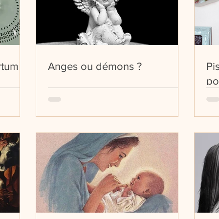
tum !
Anges ou démons ?
Pi
po