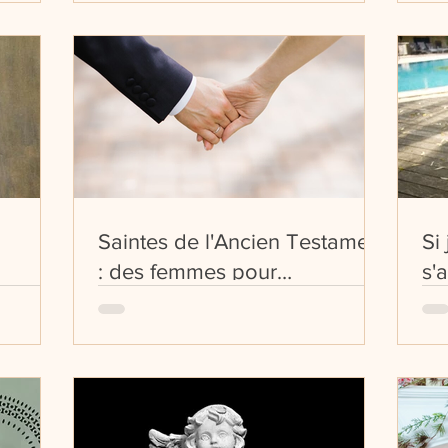
Saintes de l'Ancien Testament
Si
: des femmes pour
s'
aujourd'hui. 3. Rebecca :
l'épouse modèle.