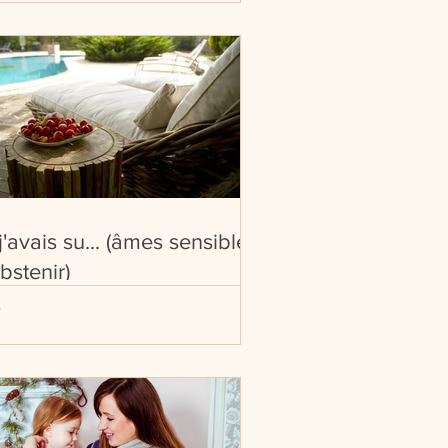
 j'avais su... (âmes sensibles,
abstenir)