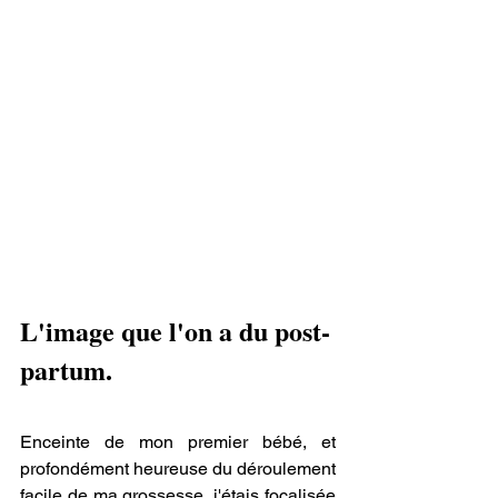
mêmes changements arrivent à une 
femme qui attend un enfant et nous 
n’avons même pas de mot pour définir 
ce processus. Nous en avons besoin"
Alexandra Sachs, dans une de ses 
conférences Ted, 2018.
La matrescence, c'est la naissance 
d'une mère. Elle est aussi belle 
qu'éprouvante. 
L'image que l'on a du post-
partum.
Enceinte de mon premier bébé, et 
profondément heureuse du déroulement 
facile de ma grossesse, j'étais focalisée 