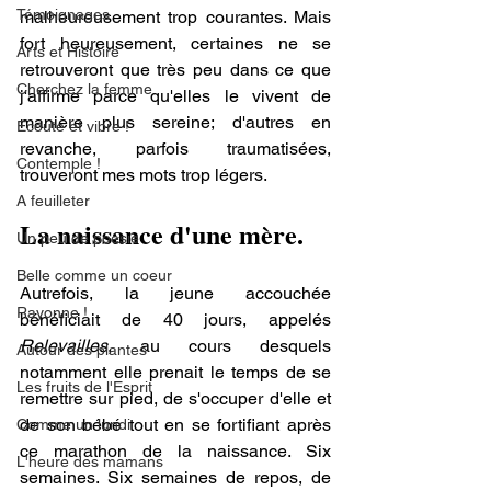
Témoignages
malheureusement trop courantes. Mais 
fort heureusement, certaines ne se 
Arts et Histoire
retrouveront que très peu dans ce que 
Cherchez la femme
j'affirme parce qu'elles le vivent de 
manière plus sereine; d'autres en 
Ecoute et vibre !
revanche, parfois traumatisées, 
Contemple !
trouveront mes mots trop légers. 
A feuilleter
La naissance d'une mère.
Un peu de poésie
Belle comme un coeur
Autrefois, la jeune accouchée 
Rayonne !
bénéficiait de 40 jours, appelés 
Relevailles
, au cours desquels 
Autour des plantes
notamment elle prenait le temps de se 
Les fruits de l'Esprit
remettre sur pied, de s'occuper d'elle et 
de son bébé tout en se fortifiant après 
Comme un lundi
ce marathon de la naissance. Six 
L'heure des mamans
semaines. Six semaines de repos, de 