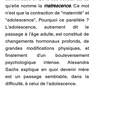
qu'elle nomme la 
matrescence
. Ce mot 
n'est que la contraction de "maternité" et 
"adolescence". Pourquoi ce parallèle ? 
L'adolescence, autrement dit le 
passage à l'âge adulte, est constitué de 
changements hormonaux profonds, de 
grandes modifications physiques, et 
finalement d'un bouleversement 
psychologique intense. Alexandra 
Sachs explique en quoi devenir mère 
est un passage semblable, dans la 
difficulté, à celui de l'adolescence. 
"Vous souvenez-vous de quand votre 
corps s’est mis à changer de façon 
étrange et que tout le monde s’attendait 
à ce que vous réagissiez de façon 
adulte ? C’était l’adolescence. Ces 