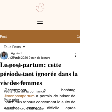
Post
Tous Posts
Agnès T
Tous Posts
22 mai 2020
9 min de lecture
Le post-partum: cette
Théo & spi
période tant ignorée dans la
A Jésus, par Marie
vie des femmes
Avec les saints
Récemment, le hashtag 
Petite voie de la confiance
#monpostpartum
 a permis de briser de 
Pour prier
nombreux tabous concernant la suite de 
couches, moment difficile après 
Autour du cycle liturgique