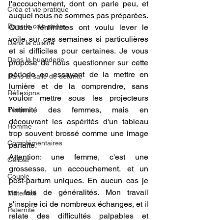
l'accouchement, dont on parle peu, et 
Créa et vie pratique
auquel nous ne sommes pas préparées. 
Dans le coin prière
Quatre féministes ont voulu lever le 
voile sur ces semaines si particulières 
Dans la cuisine
et si difficiles pour certaines. Je vous 
Dans la buanderie
propose de nous questionner sur cette 
période en essayant de la mettre en 
Dans la salle de détente
lumière et de la comprendre, sans 
Réflexions
vouloir mettre sous les projecteurs 
l'intimité des femmes, mais en 
Femme
découvrant les aspérités d'un tableau 
Homme
trop souvent brossé comme une image 
Complémentaires
parfaite.
Attention: une femme, c'est une 
Célibat
grossesse, un accouchement, et un 
Couple
post-partum uniques. En aucun cas je 
ne fais de généralités. Mon travail 
Maternité
s'inspire ici de nombreux échanges, et il 
Paternité
relate des difficultés palpables et 