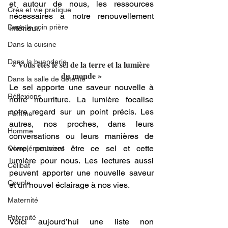
et autour de nous, les ressources 
Créa et vie pratique
nécessaires à notre renouvellement 
Dans le coin prière
intérieur.
Dans la cuisine
Dans la buanderie
« Vous êtes le sel de la terre et la lumière 
du monde »
Dans la salle de détente
Le sel apporte une saveur nouvelle à 
Réflexions
notre nourriture. La lumière focalise 
notre regard sur un point précis. Les 
Femme
autres, nos proches, dans leurs 
Homme
conversations ou leurs manières de 
vivre, peuvent être ce sel et cette 
Complémentaires
lumière pour nous. Les lectures aussi 
Célibat
peuvent apporter une nouvelle saveur 
Couple
et un nouvel éclairage à nos vies.
Maternité
Paternité
Voici aujourd’hui une liste non 