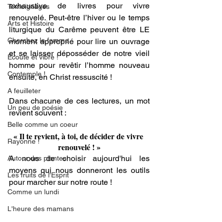
exhaustive de livres pour vivre 
Témoignages
renouvelé. Peut-être l’hiver ou le temps 
Arts et Histoire
liturgique du Carême peuvent être LE 
Cherchez la femme
moment approprié pour lire un ouvrage 
et se laisser déposséder de notre vieil 
Ecoute et vibre !
homme pour revêtir l’homme nouveau 
Contemple !
ensuite, en Christ ressuscité !
A feuilleter
Dans chacune de ces lectures, un mot 
Un peu de poésie
revient souvent : 
Belle comme un coeur
« Il te revient, à toi, de décider de vivre 
Rayonne !
renouvelé ! »
A nous de choisir aujourd'hui les 
Autour des plantes
moyens qui nous donneront les outils 
Les fruits de l'Esprit
pour marcher sur notre route !
Comme un lundi
L'heure des mamans