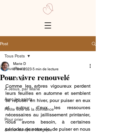
Post
Tous Posts
Marie D
Tous Posts
8 févr. 2023
5 min de lecture
Pour vivre renouvelé
Théo & spi
Comme les arbres vigoureux perdent 
A Jésus, par Marie
leurs feuilles en automne et semblent 
Avec les saints
se reposer en hiver, pour puiser en eux 
et autour d’eux les ressources 
Petite voie de la confiance
nécessaires au jaillissement printanier, 
Pour prier
nous avons besoin, à certaines 
périodes de notre vie, de puiser en nous 
Autour du cycle liturgique