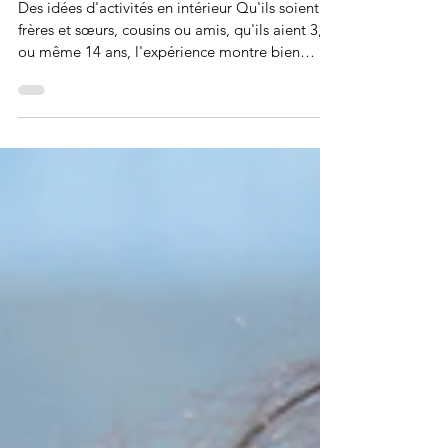
23 activités pour des
vacances animées
Des idées d'activités en intérieur Qu'ils soient
frères et sœurs, cousins ou amis, qu'ils aient 3, 8
ou même 14 ans, l'expérience montre bien
souvent qu'après un temps de jeux
passionnants, il arrive le point de rupture où
l'atmosphère se charge d'électricité. Les
tempéraments s'exacerbent et l'ambiance
jusque-là paisible des vacances rime subitement
avec impatience, malveillance, mésalliances,
désobéissances, doléances multiples et
variées... Comment transformer les choses e