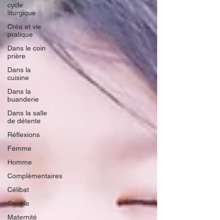
cycle
liturgique
Créa et vie
pratique
Dans le coin
prière
Dans la
cuisine
Dans la
buanderie
Dans la salle
de détente
Réflexions
Femme
Homme
Complémentaires
Célibat
Couple
Maternité