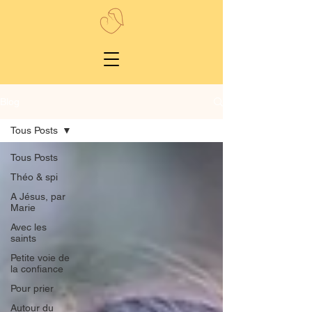
Blog
Tous Posts
Tous Posts
Théo & spi
A Jésus, par
Marie
Avec les
saints
Petite voie de
la confiance
Pour prier
Autour du