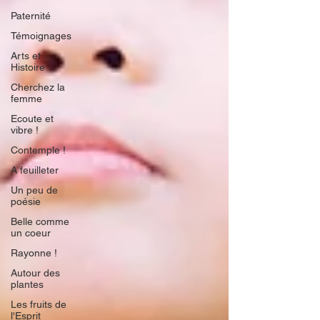
Paternité
Témoignages
Arts et
Histoire
Cherchez la
femme
Ecoute et
vibre !
Contemple !
A feuilleter
Un peu de
poésie
Belle comme
un coeur
Rayonne !
Autour des
plantes
Les fruits de
l'Esprit