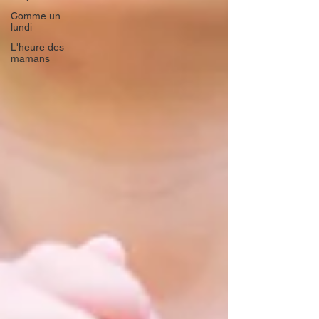
Comme un
lundi
L'heure des
mamans