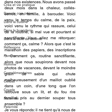
dans nos existences. Nous avons passé 
Créa et vie pratique
deux mois dans la chaleur, collés-
Dans le coin prière
serrés, en famille, à barouder. Voici 
venu le temps du calme, de la paix, 
Dans la cuisine
voici venu le rythme qui rassure, celui 
Dans la buanderie
de la routine, si mal vue et pourtant si 
sanctifiante. Vous allez me rétorquer: 
Dans la salle de détente
comment ça, calme ? Alors que c'est le 
Réflexions
marathon des papiers, des inscriptions 
? Comment ça, routine sanctifiante, 
Femme
alors que nous soupirons devant nos 
Homme
photos de vacances, devant le moindre 
Complémentaires
grain de sable qui chute 
malheureusement d'un maillot oublié 
Célibat
dans un coin, d'une tong que l'on 
Couple
retrouve sous un lit, et du fou rire 
familial pris au dernier souper tous 
Maternité
ensemble ? 
Paternité
Je vous réponds: il ne tient qu'à nous de 