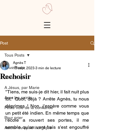
Post
Tous Posts
Agnès T
Tous Posts
13 sept. 2023
3 min de lecture
Rechoisir
Théo & spi
A Jésus, par Marie
"Tiens, me suis-je dit hier, il fait nuit plus 
Avec les saints
tôt." Quoi, déjà ? Arrête Agnès, tu nous 
déprimes ! Non, j'espère comme vous 
Petite voie de la confiance
un petit été indien. En même temps que 
Pour prier
l'école a rouvert ses portes, il me 
semble qu'un vent frais s'est engouffré 
Autour du cycle liturgique