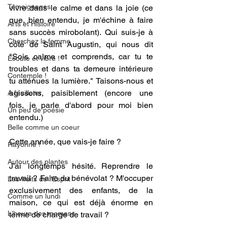
Témoignages
vivre dans le calme et dans la joie (ce 
que, bien entendu, je m'échine à faire 
Arts et Histoire
sans succès mirobolant). Qui suis-je à 
Cherchez la femme
côté de Saint Augustin, qui nous dit 
"Sois calme et comprends, car tu te 
Ecoute et vibre !
troubles et dans ta demeure intérieure 
Contemple !
tu atténues la lumière." Taisons-nous et 
agissons, paisiblement (encore une 
A feuilleter
fois, je parle d'abord pour moi bien 
Un peu de poésie
entendu.)
Belle comme un coeur
Cette année, que vais-je faire ?
Rayonne !
Autour des plantes
J'ai longtemps hésité. Reprendre le 
travail ? Faire du bénévolat ? M'occuper 
Les fruits de l'Esprit
exclusivement des enfants, de la 
Comme un lundi
maison, ce qui est déjà énorme en 
L'heure des mamans
terme de charge de travail ? 