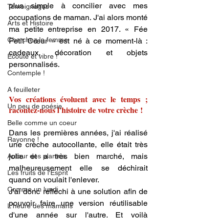
plus simple à concilier avec mes 
Témoignages
occupations de maman. J'ai alors monté 
Arts et Histoire
ma petite entreprise en 2017. « Fée 
Cherchez la femme
Petit Cœur » est né à ce moment-là : 
cadeaux, décoration et objets 
Ecoute et vibre !
personnalisés.
Contemple !
A feuilleter
Vos créations évoluent avec le temps ; 
Un peu de poésie
racontez-nous l’histoire de votre crèche !
Belle comme un coeur
Dans les premières années, j'ai réalisé 
Rayonne !
une crèche autocollante, elle était très 
jolie et a très bien marché, mais 
Autour des plantes
malheureusement elle se déchirait 
Les fruits de l'Esprit
quand on voulait l'enlever. 
Comme un lundi
J'ai donc réfléchi à une solution afin de 
pouvoir faire une version réutilisable 
L'heure des mamans
d'une année sur l'autre. Et voilà 