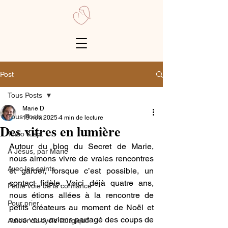
Post
Tous Posts
Marie D
Tous Posts
19 nov. 2025
4 min de lecture
Des vitres en lumière
Théo & spi
Autour du blog du Secret de Marie, 
A Jésus, par Marie
nous aimons vivre de vraies rencontres 
Avec les saints
et garder, lorsque c’est possible, un 
contact fidèle. Voici déjà quatre ans, 
Petite voie de la confiance
nous étions allées à la rencontre de 
Pour prier
petits créateurs au moment de Noël et 
nous vous avions partagé des coups de 
Autour du cycle liturgique