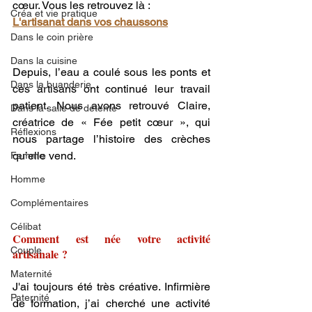
cœur. Vous les retrouvez là :
Créa et vie pratique
L'artisanat dans vos chaussons
Dans le coin prière
Dans la cuisine
Depuis, l’eau a coulé sous les ponts et 
Dans la buanderie
ces artisans ont continué leur travail 
patient. Nous avons retrouvé Claire, 
Dans la salle de détente
créatrice de « Fée petit cœur », qui 
Réflexions
nous partage l’histoire des crèches 
qu’elle vend.
Femme
Homme
Complémentaires
Célibat
Comment est née votre activité 
Couple
artisanale ?
Maternité
J'ai toujours été très créative. Infirmière 
Paternité
de formation, j’ai cherché une activité 