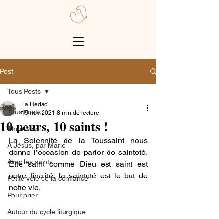
Post
Tous Posts
La Rédac'
Tous Posts
15 nov. 2021
8 min de lecture
10 peurs, 10 saints !
Théo & spi
La Solennité de la Toussaint nous 
A Jésus, par Marie
donne l’occasion de parler de sainteté. 
Avec les saints
Être saint comme Dieu est saint est 
notre finalité, la sainteté est le but de 
Petite voie de la confiance
notre vie. 
Pour prier
Autour du cycle liturgique