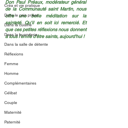
Don Paul Préaux, modérateur général 
Créa et vie pratique
de la Communauté saint Martin, nous 
Dans le coin prière
offre une belle méditation sur la 
sainteté. Qu’il en soit ici remercié. Et 
Dans la cuisine
que ces petites réflexions nous donnent 
Dans la buanderie
à tous l'envie d'être saints, aujourd'hui !
Dans la salle de détente
Réflexions
Femme
Homme
Complémentaires
Célibat
Couple
Maternité
Paternité