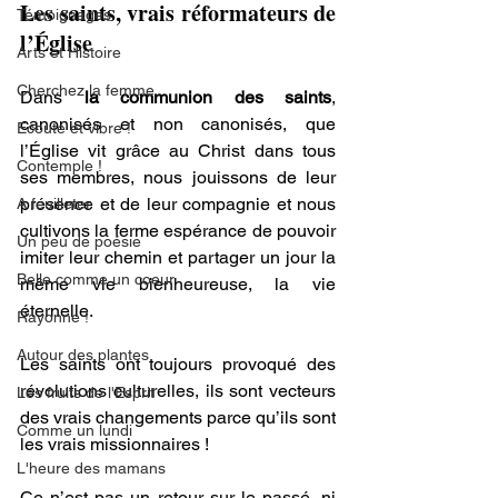
Les saints, vrais réformateurs de 
Témoignages
l’Église
Arts et Histoire
Cherchez la femme
Dans 
la communion des saints
, 
canonisés et non canonisés, que 
Ecoute et vibre !
l’Église vit grâce au Christ dans tous 
Contemple !
ses membres, nous jouissons de leur 
présence et de leur compagnie et nous 
A feuilleter
cultivons la ferme espérance de pouvoir 
Un peu de poésie
imiter leur chemin et partager un jour la 
Belle comme un coeur
même vie bienheureuse, la vie 
éternelle.
Rayonne !
Autour des plantes
Les saints ont toujours provoqué des 
révolutions culturelles, ils sont vecteurs 
Les fruits de l'Esprit
des vrais changements parce qu’ils sont 
Comme un lundi
les vrais missionnaires !
L'heure des mamans
Ce n’est pas un retour sur le passé, ni 