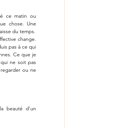
é ce matin ou 
que chose. Une 
rencontre, un sms sympa... Je ressens dans mon corps ce qu'il se passe. Je laisse du temps. 
ective change. 
is pas à ce qui 
nnes. Ce que je 
qui ne soit pas 
regarder ou ne 
la beauté d'un 