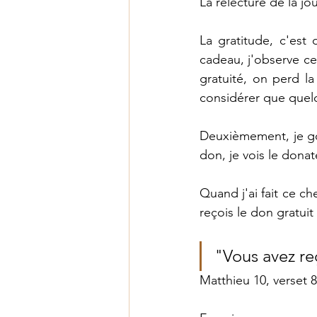
La relecture de la jo
Les fruits de l'Esprit
La gratitude, c'est 
cadeau, j'observe ce
gratuité, on perd l
considérer que quel
Deuxièmement, je goût
don, je vois le donat
Quand j'ai fait ce c
reçois le don gratuit
"Vous avez re
Matthieu 10, verset 8