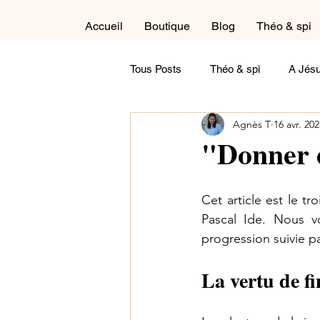
Accueil
Boutique
Blog
Théo & spi
Tous Posts
Théo & spi
A Jésu
Agnès T
16 avr. 20
Autour du cycle liturgique
Cré
"Donner d
Dans la salle de détente
Réfl
Cet article est le tr
Pascal Ide. Nous vo
progression suivie pa
Maternité
Paternité
Tém
La vertu de 
Contemple !
A feuilleter