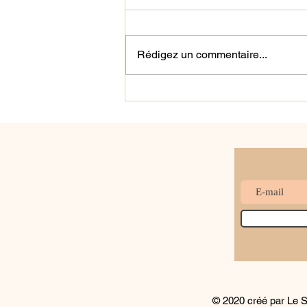
Rédigez un commentaire...
"Donner du sens à nos
actions" 2/3
© 2020 créé par Le S