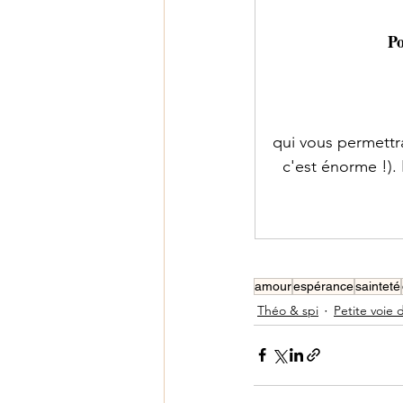
Po
qui vous permettr
c'est énorme !).
amour
espérance
sainteté
Théo & spi
Petite voie 