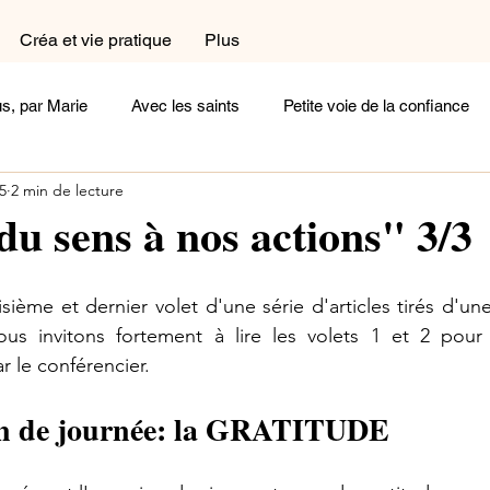
Créa et vie pratique
Plus
s, par Marie
Avec les saints
Petite voie de la confiance
25
2 min de lecture
a et vie pratique
Dans le coin prière
Dans la cuisine
u sens à nos actions" 3/3
exions
Femme
Homme
Complémentaires
Céli
oisième et dernier volet d'une série d'articles tirés d'u
us invitons fortement à lire les volets 1 et 2 pour
r le conférencier. 
oignages
Arts et Histoire
Cherchez la femme
Ecoute
fin de journée: la GRATITUDE
Un peu de poésie
Belle comme un coeur
Rayonne !