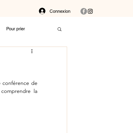
Connexion
Pour prier
Dans la buanderie
bat
Couple
ne conférence de 
 comprendre la 
 et vibre !
Autour des plantes