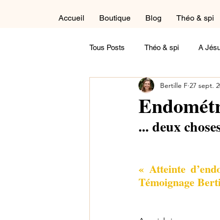
Accueil
Boutique
Blog
Théo & spi
Tous Posts
Théo & spi
A Jésu
Bertille F
27 sept. 
Autour du cycle liturgique
Cré
Endométri
... deux chose
Dans la salle de détente
Réfl
« Atteinte d’end
Maternité
Paternité
Tém
Témoignage Berti
Contemple !
A feuilleter