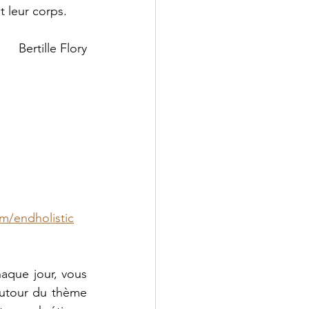
 leur corps.
Bertille Flory
m/endholistic
haque jour, vous 
autour du thème 