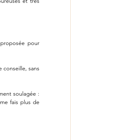
ureuses et très 
 proposée pour 
conseille, sans 
ment soulagée : 
e fais plus de 