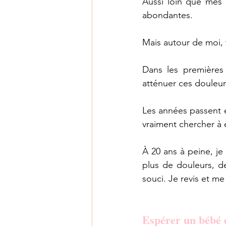
Aussi loin que mes 
abondantes.
Les fruits de l'Esprit
Mais autour de moi, 
Dans les premières 
atténuer ces douleur
Les années passent e
vraiment chercher à e
À 20 ans à peine, j
plus de douleurs, d
souci. Je revis et me
Espérer un bébé e