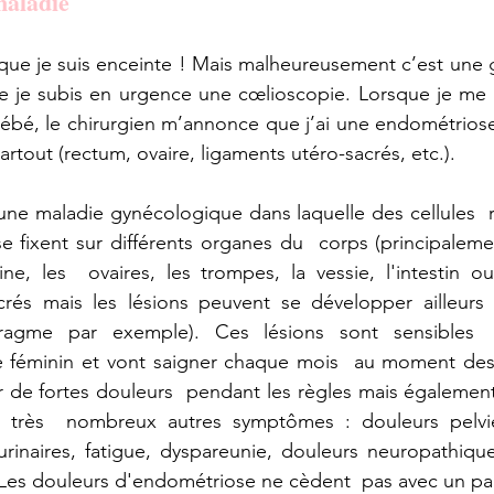
maladie
que je suis enceinte ! Mais malheureusement c’est une 
le je subis en urgence une cœlioscopie. Lorsque je me ré
ébé, le chirurgien m’annonce que j’ai une endométriose
rtout (rectum, ovaire, ligaments utéro-sacrés, etc.). 
une maladie gynécologique dans laquelle des cellules  
se fixent sur différents organes du  corps (principaleme
ine, les  ovaires, les trompes, la vessie, l'intestin ou
crés mais les lésions peuvent se développer ailleurs 
ragme par exemple). Ces lésions sont sensibles  a
 féminin et vont saigner chaque mois  au moment des 
 de fortes douleurs  pendant les règles mais également
e très  nombreux autres symptômes : douleurs pelvie
urinaires, fatigue, dyspareunie, douleurs neuropathiques,
 Les douleurs d'endométriose ne cèdent  pas avec un pa