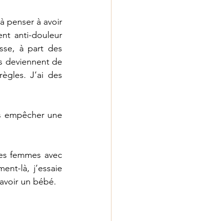
penser à avoir 
nt anti-douleur 
se, à part des 
rs deviennent de 
gles. J’ai des 
s empêcher une 
des femmes avec 
t-là, j’essaie 
’avoir un bébé.