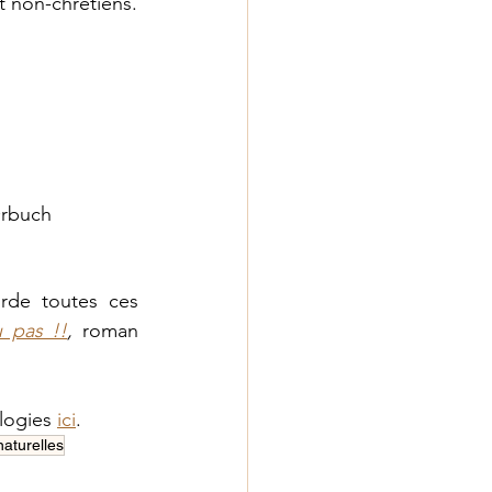
t non-chrétiens.
 Orbuch
rde toutes ces 
u pas !!
, 
roman 
logies 
ici
.
naturelles