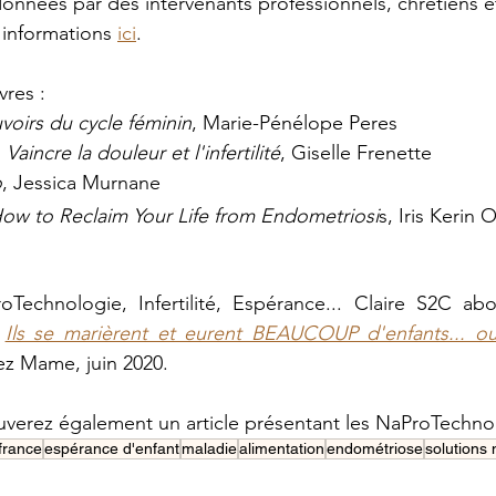
onnées par des intervenants professionnels, chrétiens e
 informations 
ici
.
vres :
voirs du cycle féminin
, Marie-Pénélope Peres
aincre la douleur et l'infertilité
, Giselle Frenette
o
, Jessica Murnane 
ow to Reclaim Your Life from Endometriosi
s, Iris Kerin
Technologie, Infertilité, Espérance... Claire S2C abo
 
Ils se marièrent et eurent BEAUCOUP d'enfants... o
ez Mame, juin 2020.
ouverez également un article présentant les NaProTechno
france
espérance d'enfant
maladie
alimentation
endométriose
solutions 