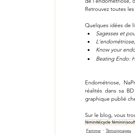
de l’endométriose, d
Retrouvez toutes les
Quelques idées de li
Sagesses et pou
L'endométriose, V
Know your end
Beating Endo: H
Endométriose, NaPro
réalités dans sa BD
graphique publié
ch
Sur le blog, vous tr
féminité
cycle féminin
souf
Femme
Témoignages