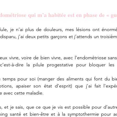
dométriose qui m’a habitée est en phase de « gu
ilule, je n’ai plus de douleurs, mes lésions ont énorm
isparu, j’ai deux petits garçons et j’attends un troisièm
eux vivre, voire de bien vivre, avec l’endométriose sans
c’est-à-dire la pilule progestative pour bloquer les r
 temps pour soi (manger des aliments qui font du bie
ions, apaiser son état d’esprit) que j'ai fait l'expér
re avec cette maladie.
, et je sais, que ce que je vis est possible pour d’autres
ing santé et bien-être et à la symptothermie pour a