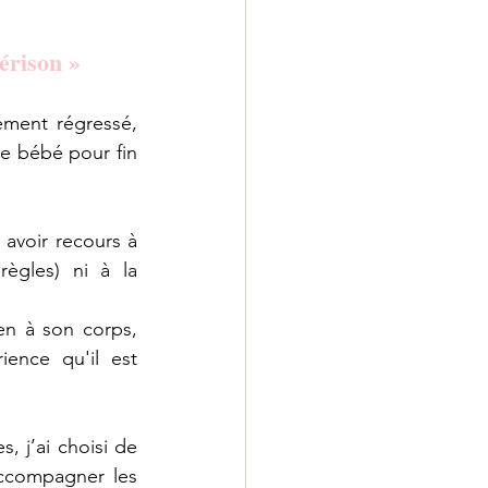
érison »
ément régressé, 
e bébé pour fin 
 avoir recours à 
ègles) ni à la 
n à son corps, 
ience qu'il est 
, j’ai choisi de 
ccompagner les 