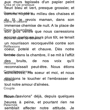
aux murs tapissés d'un papier peint 
Créa et vie pratique
fleuri bleu et vert, presque grossier, et 
Dans le coin prière
comme noyée au milieu des chaises et 
du lit, je revois maman, dans son 
Dans la cuisine
immense chemise de nuit. A la place de 
Dans la buanderie
son gros ventre que nous carressions 
encore quelques jours plus tôt, se tenait 
Dans la salle de détente
un nourrisson recroquevillé contre son 
Réflexions
coeur, potelé et chauve. Dès notre 
entrée dans la chambre, il se mit à l'affût 
Femme
des bruits, de nos voix qu'il 
Homme
reconnaissait peut-être. Nous étions 
Complémentaires
admiratives, ma soeur et moi, et nous 
désirions le toucher et l'embrasser de 
Célibat
tout notre amour d'aînées.
Couple
Nous "savions" déjà, depuis quelques 
Maternité
heures à peine, et pourtant rien ne 
Paternité
semblait affecter notre attitude. Je 