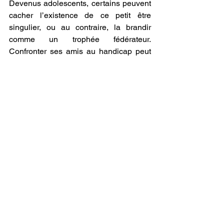
Devenus adolescents, certains peuvent 
cacher l’existence de ce petit être 
singulier, ou au contraire, la brandir 
comme un trophée fédérateur. 
Confronter ses amis au handicap peut 
être un moyen de les confondre sur la 
profondeur de leur cœur. Et il est riche 
de constater que certains qui sont 
gênés au départ, finissent par ne plus 
voir ce qui les impressionnait. Quant à 
la présentation d'un ou d'une fiancée 
quelques années plus tard, il me 
semble que se joue-là un "oui" 
autrement plus décisif. 
Dans ma fratrie, nous n'avons pas 
ressenti ni vécu les choses de la même 
manière.  Comme nous dit l'adage, "la 
vie n'est pas un long fleuve tranquille". 