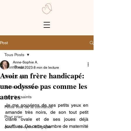
Post
Tous Posts
Anne-Sophie A.
Tous Posts
10 mai 2023
8 min de lecture
Avoir un frère handicapé:
Théo & spi
une odyssée pas comme les
A Jésus, par Marie
autres
Avec les saints
Je me souviens de ses petits yeux en 
Petite voie de la confiance
amande très noirs, de son tout petit 
Pour prier
crâne ovale et de ses joues déjà 
joufflues. De cette chambre de maternité 
Autour du cycle liturgique