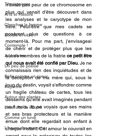
Témoignages
n'avais pas peur de ce chromosome en 
plus qui venait d'être découvert dans 
Arts et Histoire
les analyses et le caryotype de mon 
Cherchez la femme
frère. Peut-être que mes cadets se 
posèrent plus de questions à ce 
Ecoute et vibre !
moment-là. Pour ma part, j'envisageai 
Contemple !
de chérir et de protéger plus que les 
autres membres de la fratrie 
ce petit être 
A feuilleter
qui nous avait été confié par Dieu
. Je ne 
Un peu de poésie
connaissais rien des inquiétudes et de 
Belle comme un coeur
la déception de ma mère qui, sous le 
joug du destin, voyait s'effondrer comme 
Rayonne !
un fragile château de cartes, tous les 
Autour des plantes
desseins qu'elle avait imaginés pendant 
neuf mois. Je ne voyais que ses mains 
Les fruits de l'Esprit
et ses bras protecteurs et la manière 
Comme un lundi
émue dont elle regardait son enfant à 
L'heure des mamans
chaque instant. Cet amour le couvrait en 
amont pour le préserver de toutes les 