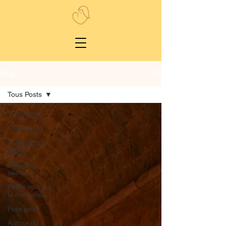
Blog
Tous Posts
Tous Posts
Théo & spi
A Jésus, par
Marie
Avec les
saints
Petite voie de
la confiance
Pour prier
Autour du