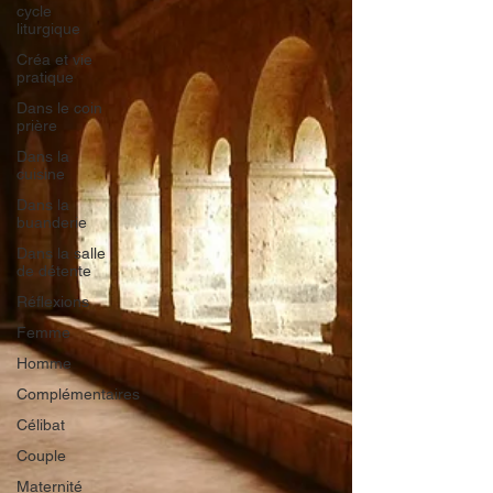
cycle
liturgique
Créa et vie
pratique
Dans le coin
prière
Dans la
cuisine
Dans la
buanderie
Dans la salle
de détente
Réflexions
Femme
Homme
Complémentaires
Célibat
Couple
Maternité