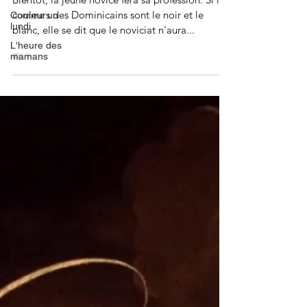
Comme un
Bientôt, la jeune novice fera sa profession. Si les
lundi
couleurs des Dominicains sont le noir et le
L'heure des
blanc, elle se dit que le noviciat n'aura...
mamans