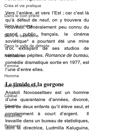
Créa et vie pratique
Vers l’arrière, et vers l’Est ; car c’est là 
Dans le coin prière
qu’à défaut de neuf, on y trouvera du 
Dans la cuisine
nouveau. Généralement peu connu du 
grand public français, le cinéma 
Dans la buanderie
soviétique* a pourtant été une mine 
Dans la salle de détente
d’or, extrayant de ses studios de 
véritables pépites. 
Romance de bureau
, 
Réflexions
comédie dramatique sortie en 1977, est 
Femme
l’une d’entre elles.
Homme
Le timide et la gorgone 
Complémentaires
Anatoli Novosseltsev est un homme 
Célibat
d’une quarantaine d’années, divorcé, 
Couple
père de deux enfants qu’il élève seul, et 
constamment à court d’argent.  Il 
Maternité
travaille dans un bureau de statistiques, 
Paternité
dont la directrice, Ludmilla Kaluguina, 