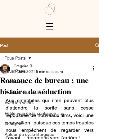
Post
Tous Posts
Grégoire R.
Tous Posts
24 févr. 2021
5 min de lecture
Romance de bureau : une
Théo & spi
histoire de séduction
A Jésus, par Marie
Aux cinéphiles qui n’en peuvent plus 
Avec les saints
d’attendre la sortie sans cesse 
Petite voie de la confiance
repoussée de nouveaux films, voici une 
proposition : puisque ces temps troubles 
Pour prier
nous empêchent de regarder vers 
Autour du cycle liturgique
l’avant… regardons vers l’arrière !