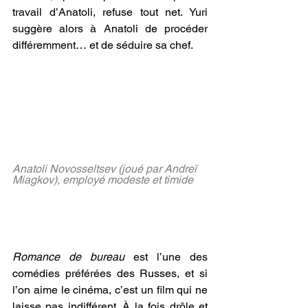
travail d’Anatoli, refuse tout net. Yuri 
suggère alors à Anatoli de procéder 
différemment… et de séduire sa chef.
Anatoli Novosseltsev (joué par Andreï 
Miagkov), employé modeste et timide 
©Mosfilm
Une romance haute en couleurs
Romance de bureau
 est l’une des 
comédies préférées des Russes, et si 
l’on aime le cinéma, c’est un film qui ne 
laisse pas indifférent. À la fois drôle et 