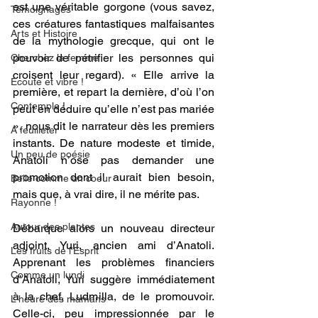
est une véritable gorgone (vous savez, 
Témoignages
ces créatures fantastiques malfaisantes 
Arts et Histoire
de la mythologie grecque, qui ont le 
pouvoir de pétrifier les personnes qui 
Cherchez la femme
croisent leur regard). « Elle arrive la 
Ecoute et vibre !
première, et repart la dernière, d’où l’on 
Contemple !
peut en déduire qu’elle n’est pas mariée 
», nous dit le narrateur dès les premiers 
A feuilleter
instants. De nature modeste et timide, 
Un peu de poésie
Anatoli n’ose pas demander une 
promotion dont il aurait bien besoin, 
Belle comme un coeur
mais que, à vrai dire, il ne mérite pas.
Rayonne !
Autour des plantes
Débarque alors un nouveau directeur 
adjoint, Yuri, ancien ami d’Anatoli. 
Les fruits de l'Esprit
Apprenant les problèmes financiers 
Comme un lundi
d’Anatoli, Yuri suggère immédiatement 
à la chef, Ludmilla, de le promouvoir. 
L'heure des mamans
Celle-ci, peu impressionnée par le 