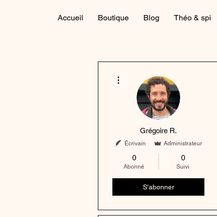
Accueil
Boutique
Blog
Théo & spi
Plus d'actions
Grégoire R.
Écrivain
Administrateur
0
0
Abonné
Suivi
S'abonner