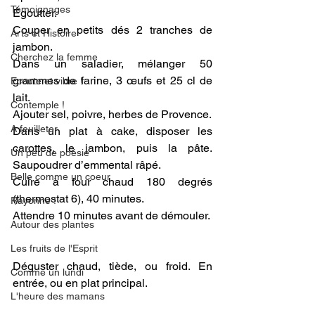
Témoignages
Égoutter.
Couper en petits dés 2 tranches de 
Arts et Histoire
jambon.
Cherchez la femme
Dans un saladier, mélanger 50 
grammes de farine, 3 œufs et 25 cl de 
Ecoute et vibre !
lait. 
Contemple !
Ajouter sel, poivre, herbes de Provence. 
A feuilleter
Dans un plat à cake, disposer les 
carottes, le jambon, puis la pâte. 
Un peu de poésie
Saupoudrer d’emmental râpé.
Belle comme un coeur
Cuire à four chaud 180 degrés 
(thermostat 6), 40 minutes. 
Rayonne !
Attendre 10 minutes avant de démouler. 
Autour des plantes
Les fruits de l'Esprit
Déguster chaud, tiède, ou froid. En 
Comme un lundi
entrée, ou en plat principal.
L'heure des mamans