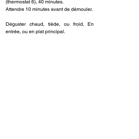
(thermostat 6), 40 minutes. 
Attendre 10 minutes avant de démouler. 
Déguster chaud, tiède, ou froid. En 
entrée, ou en plat principal.
recette
cuisine
Créa et vie pratique
Dans la cuisine