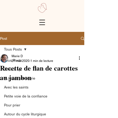
Post
Tous Posts
Marie D
Tous Posts
21 mai 2020
1 min de lecture
Recette de flan de carottes
Théo & spi
au jambon
A Jésus, par Marie
Avec les saints
Petite voie de la confiance
Pour prier
Autour du cycle liturgique