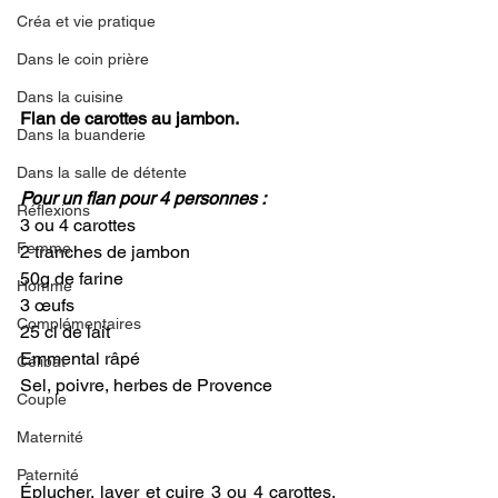
Créa et vie pratique
Dans le coin prière
Dans la cuisine
Flan de carottes au jambon.
Dans la buanderie
Dans la salle de détente
Pour un flan pour 4 personnes :
Réflexions
3 ou 4 carottes
Femme
2 tranches de jambon
50g de farine
Homme
3 œufs
Complémentaires
25 cl de lait
Emmental râpé
Célibat
Sel, poivre, herbes de Provence
Couple
Maternité
Paternité
Éplucher, laver et cuire 3 ou 4 carottes. 