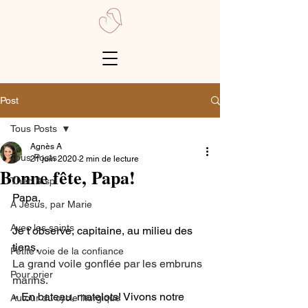
Post
Tous Posts
Agnès A
Tous Posts
21 juin 2020
2 min de lecture
Bonne fête, Papa!
Théo & spi
Papa,
A Jésus, par Marie
Avec les saints
Je t’observe, capitaine, au milieu des 
tiens,
Petite voie de la confiance
La grand voile gonflée par les embruns 
Pour prier
marins.
« En bateau, matelots! Vivons notre 
Autour du cycle liturgique