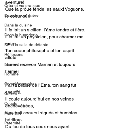
aventure!
Créa et vie pratique
Que la proue fende les eaux! Voguons, 
Dans le coin prière
le coeur sûr!
»
Dans la cuisine
Il fallait un sicilien, l’âme tendre et fière,
Dans la buanderie
Il fallait un physicien, pour charmer ma 
mère.
Dans la salle de détente
Ton coeur philosophe et ton esprit 
Réflexions
affûté 
Surent recevoir Maman et toujours 
Femme
l’aimer 
Homme
Complémentaires
Par la braise de l’Etna, ton sang fut 
chauffé.
Célibat
Il coule aujourd’hui en nos veines 
Couple
enchevêtrées, 
Nos huit coeurs irrigués et humbles 
Maternité
héritiers
Paternité
Du feu de tous ceux nous ayant 