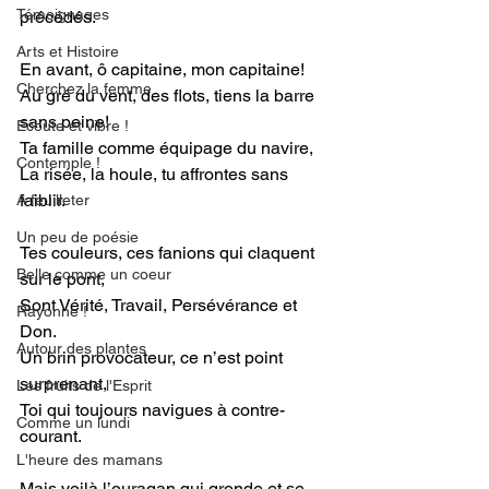
Témoignages
précédés.
Arts et Histoire
En avant, ô capitaine, mon capitaine! 
Cherchez la femme
Au gré du vent, des flots, tiens la barre 
sans peine!
Ecoute et vibre !
Ta famille comme équipage du navire,
Contemple !
La risée, la houle, tu affrontes sans 
faiblir.
A feuilleter
Un peu de poésie
Tes couleurs, ces fanions qui claquent 
Belle comme un coeur
sur le pont, 
Sont Vérité, Travail, Persévérance et 
Rayonne !
Don.
Autour des plantes
Un brin provocateur, ce n’est point 
surprenant,
Les fruits de l'Esprit
Toi qui toujours navigues à contre-
Comme un lundi
courant.
L'heure des mamans
Mais voilà l’ouragan qui gronde et se 