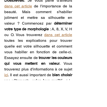
Dostoïevski
. Je vous parle d'ailleurs 
dans cet article
 de l'importance de la 
beauté. Mais comment s'habiller 
joliment et mettre sa silhouette en 
valeur ? Commencez par 
déterminer 
votre type de morphologie
 : A, 8, X, V, H 
ou O. Vous trouverez 
dans cet article
toutes les explications pour trouver 
quelle est votre silhouette et comment 
vous habiller en fonction de celle-ci. 
Essayez ensuite de 
trouver les couleurs 
qui vous mettent en valeur
. Vous 
trouverez plus d'informations à ce sujet 
ici
. Il est aussi important de 
bien choisir 
vos vêtements, selon leur qualité
 et le 
tombé de leurs tissus
. Parfois, il vaut 
mieux 
acheter moins, mais mieux
. Enfin, 
vous pouvez chercher à 
déterminer le 
style qui vous est propre
. je vous en dis 