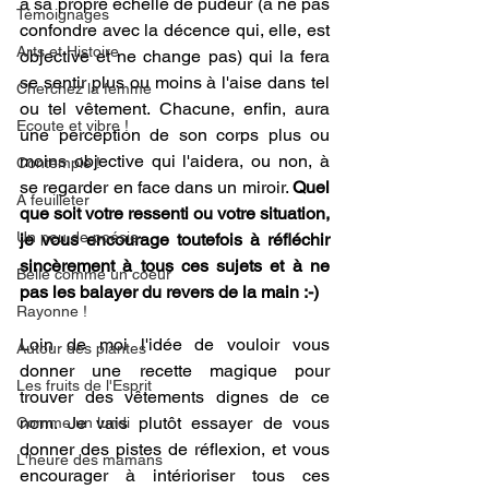
a sa propre échelle de pudeur (à ne pas 
Témoignages
confondre avec la décence qui, elle, est 
Arts et Histoire
objective et ne change pas) qui la fera 
se sentir plus ou moins à l'aise dans tel 
Cherchez la femme
ou tel vêtement. Chacune, enfin, aura 
Ecoute et vibre !
une perception de son corps plus ou 
moins objective qui l'aidera, ou non, à 
Contemple !
se regarder en face dans un miroir. 
Quel 
A feuilleter
que soit votre ressenti ou votre situation, 
Un peu de poésie
je vous encourage toutefois à réfléchir 
sincèrement à tous ces sujets et à ne 
Belle comme un coeur
pas les balayer du revers de la main :-)
Rayonne !
Loin de moi l'idée de vouloir vous 
Autour des plantes
donner une recette magique pour 
Les fruits de l'Esprit
trouver des vêtements dignes de ce 
nom. Je vais plutôt essayer de vous 
Comme un lundi
donner des pistes de réflexion, et vous 
L'heure des mamans
encourager à intérioriser tous ces 