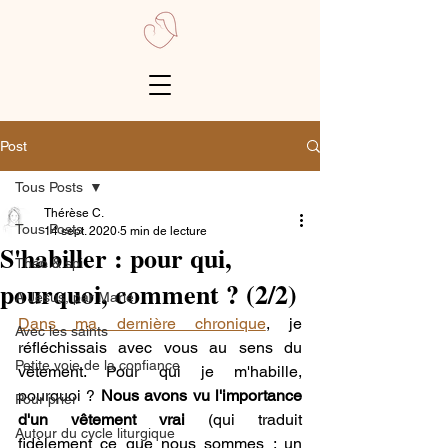
Post
Tous Posts
Thérèse C.
Tous Posts
14 sept. 2020
5 min de lecture
S'habiller : pour qui,
Théo & spi
pourquoi, comment ? (2/2)
A Jésus, par Marie
Dans ma dernière chronique
, je 
Avec les saints
réfléchissais avec vous au sens du 
Petite voie de la confiance
vêtement. Pour qui je m'habille, 
pourquoi ? 
Nous avons vu l'importance 
Pour prier
d'un vêtement vrai
 (qui traduit 
Autour du cycle liturgique
fidèlement ce que nous sommes : un 