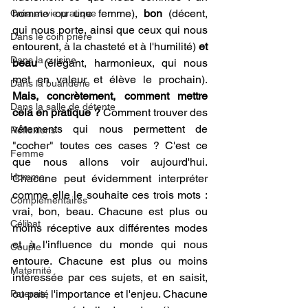
homme ou une femme), 
bon
 (décent, 
Créa et vie pratique
qui nous porte, ainsi que ceux qui nous 
Dans le coin prière
entourent, à la chasteté et à l'humilité) 
et 
Dans la cuisine
beau
 (élégant, harmonieux, qui nous 
met en valeur et élève le prochain). 
Dans la buanderie
Mais, concrètement, comment mettre 
Dans la salle de détente
cela en pratique ?
 Comment trouver des 
vêtements qui nous permettent de 
Réflexions
"cocher" toutes ces cases ? C'est ce 
Femme
que nous allons voir aujourd'hui. 
Homme
Chacune peut évidemment interpréter 
comme elle le souhaite ces trois mots : 
Complémentaires
vrai, bon, beau. Chacune est plus ou 
Célibat
moins réceptive aux différentes modes 
et à l'influence du monde qui nous 
Couple
entoure. Chacune est plus ou moins 
Maternité
intéressée par ces sujets, et en saisit, 
ou pas, l'importance et l'enjeu. Chacune 
Paternité