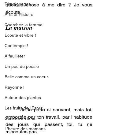
Témoignages
quelque chose à me dire ? Je vous 
écoute. 
Arts et Histoire
Cherchez la femme
La maison
Ecoute et vibre !
Contemple !
A feuilleter
Un peu de poésie
Belle comme un coeur
Rayonne !
Autour des plantes
Les fruits de l'Esprit
	"Je te parle si souvent, mais toi, 
emportée par ton travail, par l'habitude 
Comme un lundi
des jours qui passent, toi, tu ne 
L'heure des mamans
m'écoutes pas.