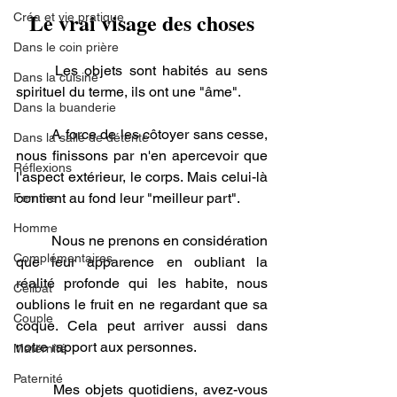
Le vrai visage des choses
Créa et vie pratique
Dans le coin prière
	Les objets sont habités au sens 
Dans la cuisine
spirituel du terme, ils ont une "âme". 
Dans la buanderie
	A force de les côtoyer sans cesse, 
Dans la salle de détente
nous finissons par n'en apercevoir que 
Réflexions
l'aspect extérieur, le corps. Mais celui-là 
contient au fond leur "meilleur part". 
Femme
Homme
	Nous ne prenons en considération 
Complémentaires
que leur apparence en oubliant la 
réalité profonde qui les habite, nous 
Célibat
oublions le fruit en ne regardant que sa 
Couple
coque. Cela peut arriver aussi dans 
notre rapport aux personnes. 
Maternité
Paternité
	Mes objets quotidiens, avez-vous 