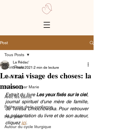
Post
Tous Posts
La Rédac'
Tous Posts
5 mars 2021
2 min de lecture
Le vrai visage des choses: la
Théo & spi
maison
A Jésus, par Marie
Extrait du livre 
Les yeux fixés sur le ciel
, 
Avec les saints
journal spirituel d'une mère de famille, 
Petite voie de la confiance
de Teresa Dmochowska. Pour retrouver 
la présentation du livre et de son auteur, 
Pour prier
cliquez 
ici
.
Autour du cycle liturgique