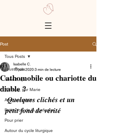
Post
Tous Posts
Isabelle C.
Tous Posts
15 juin 2020
3 min de lecture
Cathomobile ou chariotte du
Théo & spi
diable ?
A Jésus, par Marie
Quelques clichés et un 
Avec les saints
petit fond de vérité
Petite voie de la confiance
Pour prier
Autour du cycle liturgique