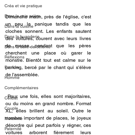
Créa et vie pratique
Dans le coin prière
Dimanche matin, près de l'église, c'est 
un peu la panique tandis que les 
Dans la cuisine
cloches sonnent. Les enfants sautent 
Dans la buanderie
des voitures, courent avec leurs livres 
de messe, pendant que les pères 
Dans la salle de détente
cherchent une place où garer le 
Réflexions
monstre. Bientôt tout est calme sur le 
parking, bercé par le chant qui s'élève 
Femme
de l'assemblée.
Homme
Complémentaires
 Pour une fois, elles sont majoritaires, 
Célibat
ou du moins en grand nombre. Format 
Couple
XL, elles brillent au soleil. Outre le 
nombre important de places, le joyeux 
Maternité
désordre qui peut parfois y régner, ces 
Paternité
voitures arborent fièrement leurs 