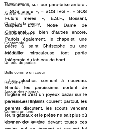
Témoignages
décorations, sur leur pare-brise arrière : 
« SOS prière », « SOS IVG », « SOS 
Arts et Histoire
Futurs mères », E.S.F., Bossant, 
Cherchez la femme
drapeau LMPT, Notre Dame de 
Chrétienté ou bien d’autres encore. 
Ecoute et vibre !
Parfois également, le chapelet, une 
Contemple !
prière à saint Christophe ou une 
médaille miraculeuse font partie 
A feuilleter
intégrante du tableau de bord.
Un peu de poésie
Belle comme un coeur
 Les cloches sonnent à nouveau. 
Rayonne !
Bientôt les paroissiens sortent de 
Autour des plantes
l'Eglise et c'est un joyeux bazar sur le 
parvis. Les enfants courent partout, les 
Les fruits de l'Esprit
parents discutent, les scouts vendent 
Comme un lundi
leurs gâteaux et le prêtre ne sait plus où 
L'heure des mamans
donner de la tête devant toutes ces 
mains qui se tendent et veulent lui 