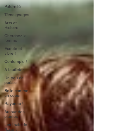
Paternité
Témoignages
Arts et
Histoire
Cherchez la
femme
Ecoute et
vibre !
Contemple !
A feuilleter
Un peu de
poésie
Belle comme
un coeur
Rayonne !
Autour des
plantes
Les fruits de
l'Esprit