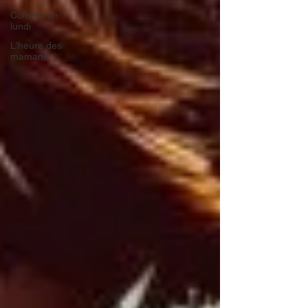
Comme un
lundi
L'heure des
mamans