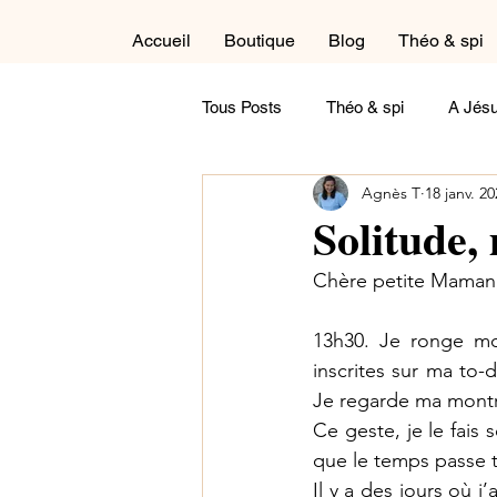
Accueil
Boutique
Blog
Théo & spi
Tous Posts
Théo & spi
A Jésu
Agnès T
18 janv. 2
Autour du cycle liturgique
Cré
Solitude,
Chère petite Maman
Dans la salle de détente
Réfl
13h30. Je ronge mon
inscrites sur ma to-d
Maternité
Paternité
Tém
Je regarde ma montr
Ce geste, je le fais 
que le temps passe tr
Contemple !
A feuilleter
Il y a des jours où j