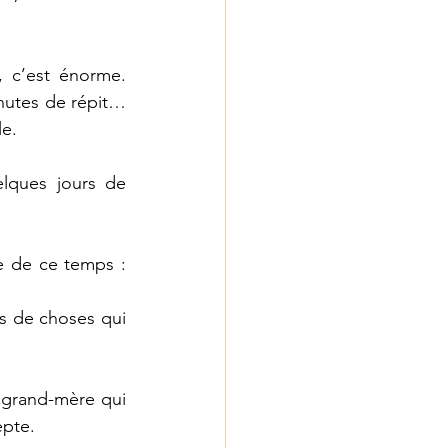
 c’est énorme. 
utes de répit… 
e. 
lques jours de 
e de ce temps : 
as de choses qui 
 grand-mère qui 
epte.