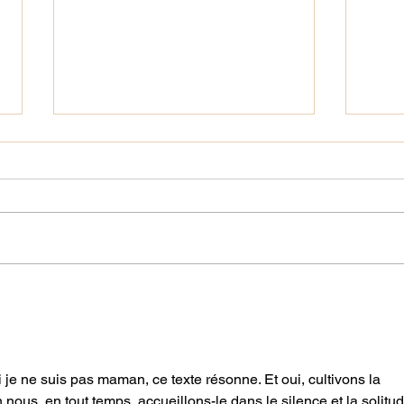
Vers
Dieu n'est pas fleur bleue
i je ne suis pas maman, ce texte résonne. Et oui, cultivons la 
 nous, en tout temps, accueillons-le dans le silence et la solitud