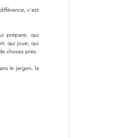
i prépare, qui 
, qui joue, qui 
lave, qui cuisine, qui range ; la première levée et la dernière couchée, à peu de choses près. 
s le jargon, la 