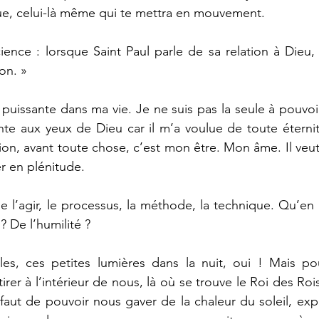
ue, celui-là même qui te mettra en mouvement.
nce : lorsque Saint Paul parle de sa relation à Dieu, il 
on. » 
puissante dans ma vie. Je ne suis pas la seule à pouvoir
ante aux yeux de Dieu car il m’a voulue de toute éternité
tion, avant toute chose, c’est mon être. Mon âme. Il veu
 en plénitude. 
e l’agir, le processus, la méthode, la technique. Qu’en es
 De l’humilité ? 
les, ces petites lumières dans la nuit, oui ! Mais pou
rer à l’intérieur de nous, là où se trouve le Roi des Rois
aut de pouvoir nous gaver de la chaleur du soleil, exp