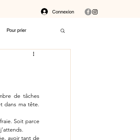
Connexion
Pour prier
Dans la buanderie
bat
Couple
mbre de tâches 
êt dans ma tête. 
 et vibre !
raie. Soit parce 
j’attends. 
Autour des plantes
e, avoir tant de 