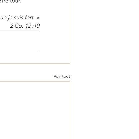
tre tour. 
ue je suis fort. »
2 Co, 12 :10
Voir tout