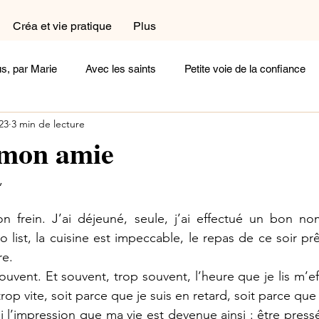
Créa et vie pratique
Plus
s, par Marie
Avec les saints
Petite voie de la confiance
023
3 min de lecture
a et vie pratique
Dans le coin prière
Dans la cuisine
 mon amie
,
exions
Femme
Homme
Complémentaires
Céli
 frein. J’ai déjeuné, seule, j’ai effectué un bon no
o list, la cuisine est impeccable, le repas de ce soir pr
oignages
Arts et Histoire
Cherchez la femme
Ecoute
e. 
souvent. Et souvent, trop souvent, l’heure que je lis m’eff
op vite, soit parce que je suis en retard, soit parce que 
Un peu de poésie
Belle comme un coeur
Rayonne !
’ai l’impression que ma vie est devenue ainsi : être pressé