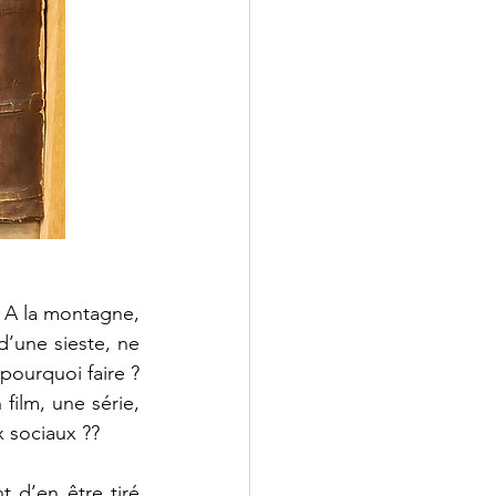
! A la montagne, 
’une sieste, ne 
pourquoi faire ? 
film, une série, 
x sociaux ??
 d’en être tiré 