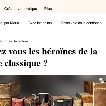
Créa et vie pratique
Plus
s, par Marie
Avec les saints
Petite voie de la confiance
021
9 min de lecture
a et vie pratique
Dans le coin prière
Dans la cuisine
z vous les héroïnes de la
e classique ?
exions
Femme
Homme
Complémentaires
Céli
oignages
Arts et Histoire
Cherchez la femme
Ecoute
Un peu de poésie
Belle comme un coeur
Rayonne !