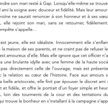
indre son mari resté à Gap. Lorsqu’elle-même se trouve 
 ami la soigne avec douceur et fidélité. Mais leur amour 
éroïne ne saurait renoncer à son honneur et à ses vœux
, elle rejoint son mari, sans se retourner, fidèlement
 tempête s’appelle…
e est jeune, elle est idéaliste. Innocemment elle s’enfl
e la maison de ses parents, et ne craint pas de refuser le 
 est amoureux d’elle. Mais elle ignore que cet officier n’
ivra une brulante idylle avec une femme de la haute socié
 pas directement celle de l’ouvrage, mais est présente
c la relation au cœur de l’histoire. Face aux amours s
a belle aristocrate, elle finit par épouser le discret ami d
et fidèle, et offre le portrait d’un foyer simple et heu
, loin des tourments de la cour et des tentations d
s qui trouve le bonheur en s’installant à la campagne s’ap