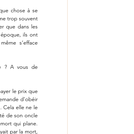
lque chose à se 
me trop souvent 
er que dans les 
époque, ils ont 
 même s’efface 
e ? A vous de 
ayer le prix que 
demande d’obéir 
Cela elle ne le 
ité de son oncle 
mort qui plane. 
ait par la mort, 