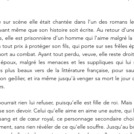
e sur scène elle était chantée dans l’un des romans le
nt même que son histoire soit écrite. Au retour d’une 
ys, elle est prisonnière d’un homme qui l’aime malgré la
 tout prix à protéger son fils, qui porte sur ses frêles ép
rt au combat. Ayant tout perdu, veuve, elle reste droite,
époux, malgré les menaces et les suppliques qui lui s
 plus beaux vers de la littérature française, pour sauve
n geôlier, et ira même jusqu’à venger sa mort le jour d
es.
urrait rien lui refuser, puisqu’elle est fille de roi. Mais 
e son devoir. Celui qu’elle aime en aime une autre, qui l
sang et de cœur royal, ce personnage secondaire choisi
ent, sans rien révéler de ce qu’elle souffre. Jusqu’au bo