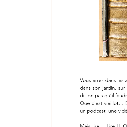
Les fruits de l'Esprit
Vous errez dans les a
dans son jardin, sur
dit-on pas qu’il faud
Que c’est vieillot… E
un podcast, une vidé
Mais lire… Lire !! Q