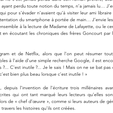
ayant perdu toute notion du temps, n’a jamais lu… J’en
 qui pour s’évader n’avaient qu’à visiter leur ami libraire
la tentation du smartphone à portée de main… J’envie les
 ensemble à la lecture de Madame de Lafayette, ou le cer
nt en écoutant les chroniques des frères Goncourt par 
agram et de Netflix, alors que l’on peut résumer toute
bles à l’aide d’une simple recherche Google, il est enco
 ?... C'est inutile ?... Je le sais ! Mais on ne se bat pas 
'est bien plus beau lorsque c'est inutile ! »
epuis l’invention de l’écriture trois millénaires avan
ites qui ont tant marqué leurs lecteurs qu’elles sont
alors de « chef d’œuvre », comme si leurs auteurs de gén
travers les histoires qu’ils ont créées.