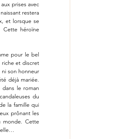
aux prises avec 
naissant restera 
, et lorsque se 
. Cette héroïne 
amme pour le bel 
riche et discret 
a ni son honneur 
té déjà mariée. 
 dans le roman 
candaleuses du 
e la famille qui 
reux prônant les 
u monde. Cette 
pelle…