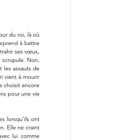
our du roi, là où 
rprend à battre 
trahir ses vœux, 
scrupule. Non, 
t les assauts de 
i vient à mourir 
e choisit encore 
ns pour une vie 
s lorsqu’ils ont 
 Elle ne craint 
avec lui comme 