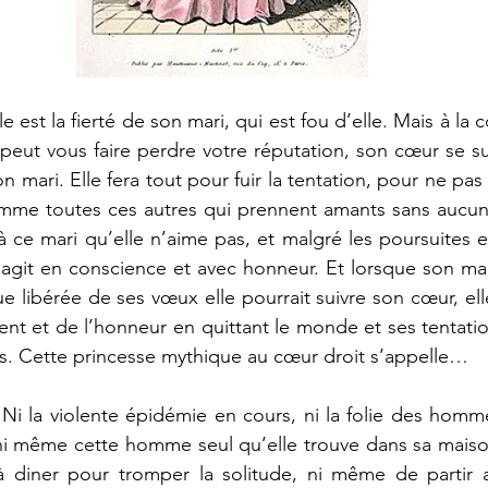
le est la fierté de son mari, qui est fou d’elle. Mais à la c
peut vous faire perdre votre réputation, son cœur se su
 mari. Elle fera tout pour fuir la tentation, pour ne pas 
mme toutes ces autres qui prennent amants sans aucun 
 à ce mari qu’elle n’aime pas, et malgré les poursuites e
e agit en conscience et avec honneur. Et lorsque son mar
e libérée de ses vœux elle pourrait suivre son cœur, ell
nt et de l’honneur en quittant le monde et ses tentatio
es. Cette princesse mythique au cœur droit s’appelle…
. Ni la violente épidémie en cours, ni la folie des homme
, ni même cette homme seul qu’elle trouve dans sa maison.
à diner pour tromper la solitude, ni même de partir 