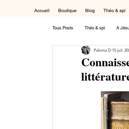
Accueil
Boutique
Blog
Théo & spi
Tous Posts
Théo & spi
A Jésu
Paloma D
15 juil. 2
Autour du cycle liturgique
Cré
Connaisse
littératur
Dans la salle de détente
Réfl
Maternité
Paternité
Tém
Contemple !
A feuilleter