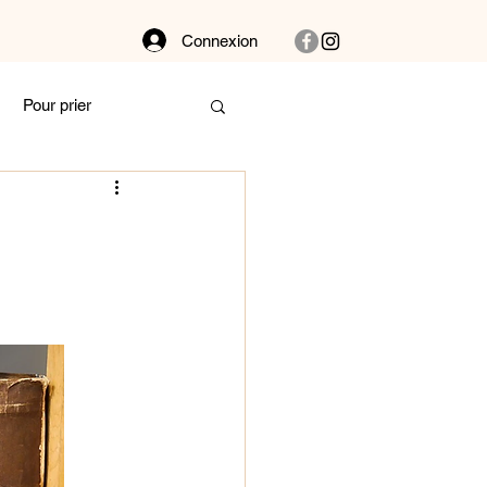
Connexion
Pour prier
Dans la buanderie
bat
Couple
 et vibre !
Autour des plantes