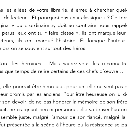
 les allées de votre librairie, à errer, à chercher que
 de lecteur ! Et pourquoi pas un « classique » ? Ce ter
ginal » ou « ordinaire », doit au contraire nous rappel
parus, eux ont su « faire classe ». Ils ont marqué leur 
cteurs, ils ont marqué l’histoire. Et lorsque l’auteur
alors on se souvient surtout des héros.
out les héroïnes ! Mais saurez-vous les reconnaitr
plus que temps de relire certains de ces chefs d’œuvre…
oi, elle pourrait être heureuse, pourtant elle ne veut pas p
heur promis par les anciens. Pour être heureuse on lui 
r son devoir, de ne pas honorer la mémoire de son frère. 
it, ne craignant rien ni personne, elle va braver l’autor
i semble juste, malgré l’amour de son fiancé, malgré la 
 fut présentée à la scène à l’heure où la résistance se pay