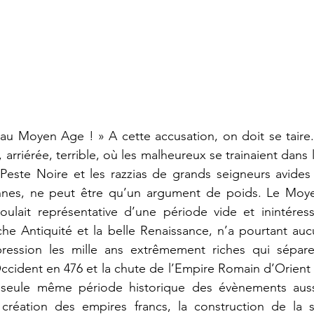
au Moyen Age ! » A cette accusation, on doit se taire. L
rriérée, terrible, où les malheureux se trainaient dans 
 Peste Noire et les razzias de grands seigneurs avides
nnes, ne peut être qu’un argument de poids. Le Moy
ulait représentative d’une période vide et inintéressa
riche Antiquité et la belle Renaissance, n’a pourtant auc
ression les mille ans extrêmement riches qui sépare
cident en 476 et la chute de l’Empire Romain d’Orient e
seule même période historique des évènements aussi
 création des empires francs, la construction de la so