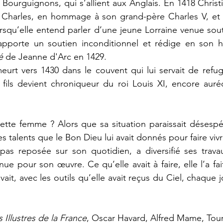
Bourguignons, qui s’allient aux Anglais. En 1418 Christi
 Charles, en hommage à son grand-père Charles V, et do
squ’elle entend parler d’une jeune Lorraine venue soute
 apporte un soutien inconditionnel et rédige en son h
é
 de Jeanne d'Arc en 1429.
eurt vers 1430 dans le couvent qui lui servait de refug
fils devient chroniqueur du roi Louis XI, encore auréo
 
tte femme ? Alors que sa situation paraissait désespér
 les talents que le Bon Dieu lui avait donnés pour faire vivre
t pas reposée sur son quotidien, a diversifié ses travau
e pour son œuvre. Ce qu’elle avait à faire, elle l’a fai
vait, avec les outils qu’elle avait reçus du Ciel, chaque j
Illustres de la France
, Oscar Havard, Alfred Mame, Tour