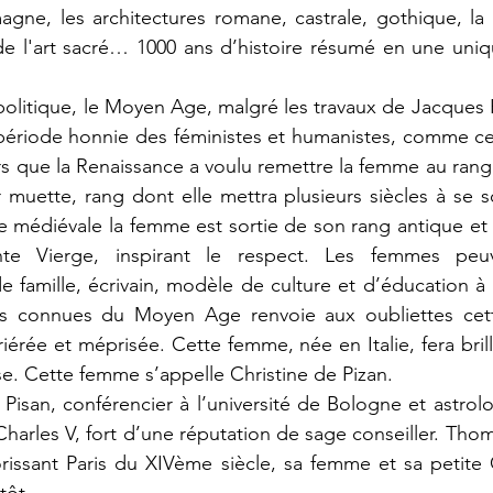
gne, les architectures romane, castrale, gothique, la 
de l'art sacré… 1000 ans d’histoire résumé en une uniqu
politique, le Moyen Age, malgré les travaux de Jacques 
période honnie des féministes et humanistes, comme cel
ors que la Renaissance a voulu remettre la femme au rang 
muette, rang dont elle mettra plusieurs siècles à se sor
 médiévale la femme est sortie de son rang antique et e
nte Vierge, inspirant le respect. Les femmes peuv
e famille, écrivain, modèle de culture et d’éducation à l
s connues du Moyen Age renvoie aux oubliettes cett
érée et méprisée. Cette femme, née en Italie, fera brill
se. Cette femme s’appelle Christine de Pizan. 
isan, conférencier à l’université de Bologne et astrolo
harles V, fort d’une réputation de sage conseiller. Thom
lorissant Paris du XIVème siècle, sa femme et sa petite C