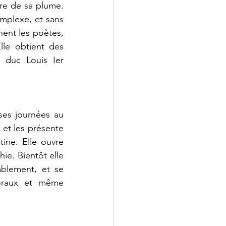
re de sa plume. 
omplexe, et sans 
ent les poètes, 
lle obtient des 
duc Louis Ier 
ses journées au 
 et les présente 
ne. Elle ouvre 
ie. Bientôt elle 
blement, et se 
moraux et même 