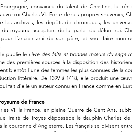
Bourgogne, convaincu du talent de Christine, lui récl
auvre roi Charles VI. Forte de ses propres souvenirs, Chr
e les archives, les dépôts de chroniques, les université
du royaume acceptent de lui parler du défunt roi. Chri
pour l’ancien ami de son père, et veut faire montre 
. 
le publie le 
Livre des faits et bonnes mœurs du sage ro
une des premières sources à la disposition des historien
ient bientôt l’une des femmes les plus connues de la cou
ction littéraire. De 1399 à 1418, elle produit une œuvr
 qui fait d’elle un auteur connu en France comme en Eur
 royaume de France
rles VI, la France, en pleine Guerre de Cent Ans, subit
nique Traité de Troyes dépossède le dauphin Charles de
 à la couronne d’Angleterre. Les français se divisent entr