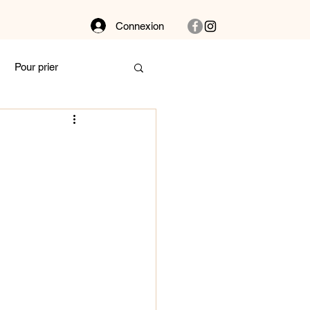
Connexion
Pour prier
Dans la buanderie
bat
Couple
 et vibre !
Autour des plantes