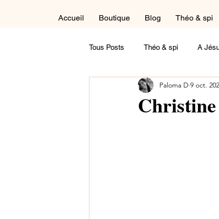
Accueil
Boutique
Blog
Théo & spi
Tous Posts
Théo & spi
A Jésu
Paloma D
9 oct. 20
Autour du cycle liturgique
Cré
Christine
Dans la salle de détente
Réfl
Maternité
Paternité
Tém
Contemple !
A feuilleter