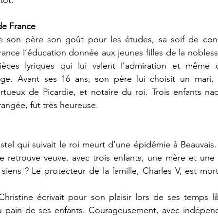
tôt. 
 de France 
de son père son goût pour les études, sa soif de conna
France l’éducation donnée aux jeunes filles de la noble
ces lyriques qui lui valent l’admiration et même 
. Avant ses 16 ans, son père lui choisit un mari, É
ueux de Picardie, et notaire du roi. Trois enfants naq
rangée, fut très heureuse. 
tel qui suivait le roi meurt d’une épidémie à Beauvais. 
 se retrouve veuve, avec trois enfants, une mère et une 
iens ? Le protecteur de la famille, Charles V, est mort
Christine écrivait pour son plaisir lors de ses temps li
u pain de ses enfants. Courageusement, avec indépenda