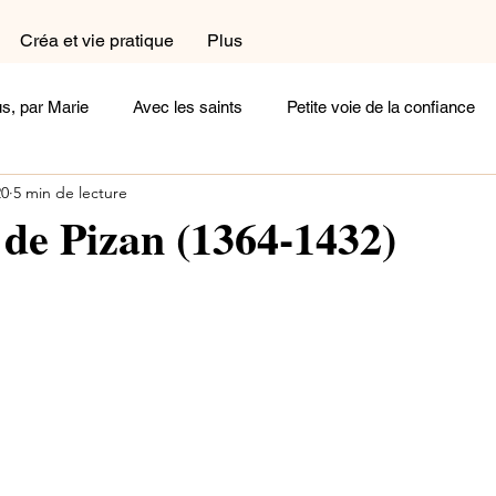
Créa et vie pratique
Plus
s, par Marie
Avec les saints
Petite voie de la confiance
20
5 min de lecture
a et vie pratique
Dans le coin prière
Dans la cuisine
 de Pizan (1364-1432)
exions
Femme
Homme
Complémentaires
Céli
oignages
Arts et Histoire
Cherchez la femme
Ecoute
Un peu de poésie
Belle comme un coeur
Rayonne !