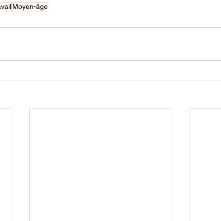
avail
Moyen-âge