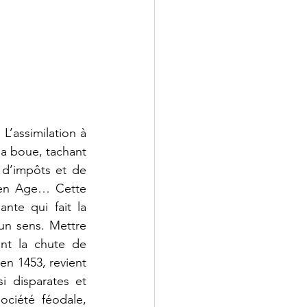
’assimilation à 
la boue, tachant 
 d’impôts et de 
en Age… Cette 
nte qui fait la 
un sens. Mettre 
nt la chute de 
n 1453, revient 
 disparates et 
ciété féodale, 