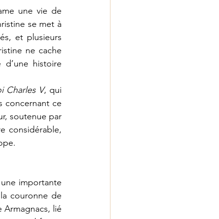
ame une vie de 
istine se met à 
s, et plusieurs 
stine ne cache 
d’une histoire 
i Charles V
, qui 
s concernant ce 
r, soutenue par 
e considérable, 
ope. 
 une importante 
 la couronne de 
e Armagnacs, lié 