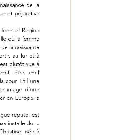
naissance de la 
e et péjorative 
Heers et Régine 
le où la femme 
de la ravissante 
tir, au fur et à 
st plutôt vue à 
ent être chef 
a cour. Et l’une 
e image d’une 
er en Europe la 
gue réputé, est 
as installe donc 
hristine, née à 