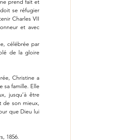
ne prend fait et 
it se réfugier 
nir Charles VII 
onneur et avec 
e, célébrée par 
lé de la gloire 
ée, Christine a 
 sa famille. Elle 
x, jusqu’à être 
t de son mieux, 
our que Dieu lui 
s, 1856. 