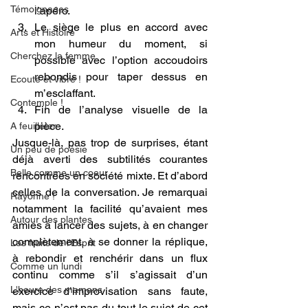
Témoignages
l’apéro.
Le siège le plus en accord avec 
Arts et Histoire
mon humeur du moment, si 
Cherchez la femme
possible avec l’option accoudoirs 
rebondis pour taper dessus en 
Ecoute et vibre !
m’esclaffant.
Contemple !
Fin de l’analyse visuelle de la 
pièce.
A feuilleter
Jusque-là, pas trop de surprises, étant 
Un peu de poésie
déjà averti des subtilités courantes 
Belle comme un coeur
rencontrées en société mixte. Et d’abord 
celles de la conversation. Je remarquai 
Rayonne !
notamment la facilité qu’avaient mes 
Autour des plantes
amies à lancer des sujets, à en changer 
complètement, à se donner la réplique, 
Les fruits de l'Esprit
à rebondir et renchérir dans un flux 
Comme un lundi
continu comme s’il s’agissait d’un 
L'heure des mamans
exercice d’improvisation sans faute, 
mais ce n’est pas du tout le sujet de cet 