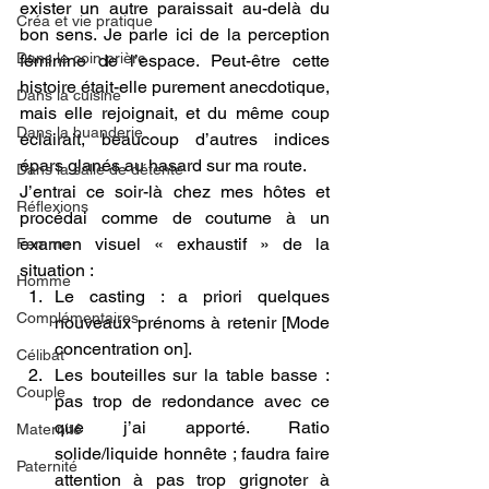
exister un autre paraissait au-delà du 
Créa et vie pratique
bon sens. Je parle ici de la perception 
Dans le coin prière
féminine de l’espace. Peut-être cette 
histoire était-elle purement anecdotique, 
Dans la cuisine
mais elle rejoignait, et du même coup 
Dans la buanderie
éclairait, beaucoup d’autres indices 
épars glanés au hasard sur ma route.
Dans la salle de détente
J’entrai ce soir-là chez mes hôtes et 
Réflexions
procédai comme de coutume à un 
examen visuel « exhaustif » de la 
Femme
situation :
Homme
Le casting : a priori quelques 
Complémentaires
nouveaux prénoms à retenir [Mode 
concentration on].
Célibat
Les bouteilles sur la table basse : 
Couple
pas trop de redondance avec ce 
que j’ai apporté. Ratio 
Maternité
solide/liquide honnête ; faudra faire 
Paternité
attention à pas trop grignoter à 