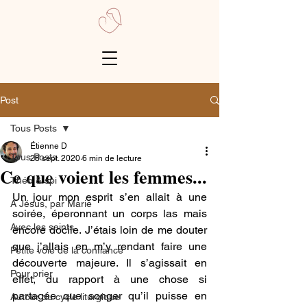
Post
Tous Posts
Étienne D
Tous Posts
28 sept. 2020
6 min de lecture
Ce que voient les femmes...
Théo & spi
Un jour mon esprit s’en allait à une 
A Jésus, par Marie
soirée, éperonnant un corps las mais 
Avec les saints
encore docile. J’étais loin de me douter 
que j’allais en m’y rendant faire une 
Petite voie de la confiance
découverte majeure. Il s’agissait en 
Pour prier
effet, du rapport à une chose si 
partagée que songer qu’il puisse en 
Autour du cycle liturgique