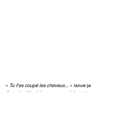
« 
Tu t’es coupé les cheveux... 
» lancé-je 
d’un air détaché avec une pichenette, 
donnant le change de l’épouvantable 
effort d’analyse qui mettait ma cervelle 
en sueur. Il faut dire que la chose est 
plus simple entre hommes, avec un 
fonctionnement binaire on repère plus 