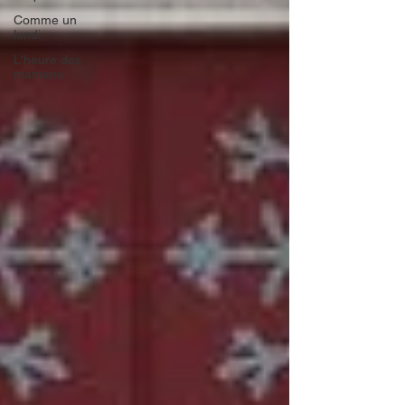
Comme un
lundi
L'heure des
mamans