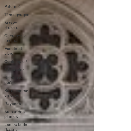
Paternité
Témoignages
Arts et
Histoire
Cherchez la
femme
Ecoute et
vibre !
Contemple !
A feuilleter
Un peu de
poésie
Belle comme
un coeur
Rayonne !
Autour des
plantes
Les fruits de
l'Esprit