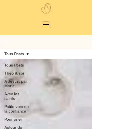
Blog
Tous Posts
Tous Posts
Théo & spi
A Jésus, par
Marie
Avec les
saints
Petite voie de
la confiance
Pour prier
Autour du