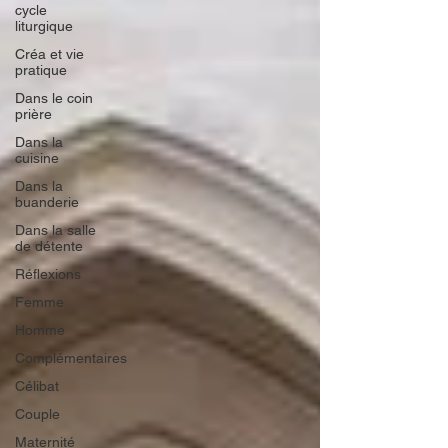
cycle
liturgique
Créa et vie
pratique
Dans le coin
prière
Dans la
cuisine
Dans la
buanderie
Dans la salle
de détente
Réflexions
Femme
Homme
Complémentaires
Célibat
Couple
Maternité