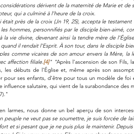
 considérations dérivent de la maternité de Marie et de 
eur, qui a culminé à l’heure de la croix.
 était près de la croix (Jn 19, 25), accepta le testamen
us les hommes, personnifiés par le disciple bien-aimé, c
à la vie divine, devenant ainsi la tendre mère de l’Église
quand il rendait l’Esprit. À son tour, dans le disciple bien
ciples comme vicaires de son amour envers la Mère, la leu
ec affection filiale.
[4]
" "
Après l’ascension de son Fils, l
s, les débuts de l’Église et, même après son assomptio
r pour ses enfants, d’être pour tous un modèle de foi et
 influence salutaire, qui vient de la surabondance des m
)." 
, en larmes, nous donne un bel aperçu de son intercess
 peuple ne veut pas se soumettre, je suis forcée de laiss
i fort et si pesant que je ne puis plus le maintenir. Depuis