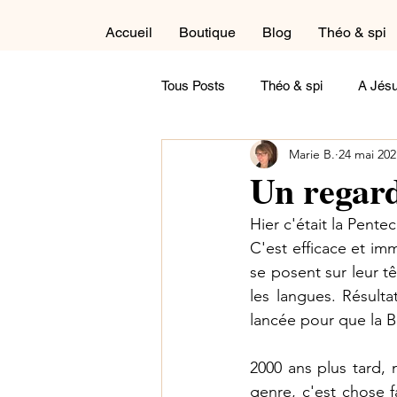
Accueil
Boutique
Blog
Théo & spi
Tous Posts
Théo & spi
A Jésu
Marie B.
24 mai 202
Autour du cycle liturgique
Cré
Un regar
Hier c'était la Pente
Dans la salle de détente
Réfl
C'est efficace et i
se posent sur leur tê
les langues. Résulta
Maternité
Paternité
Tém
lancée pour que la B
2000 ans plus tard,
Contemple !
A feuilleter
genre, c'est chose f