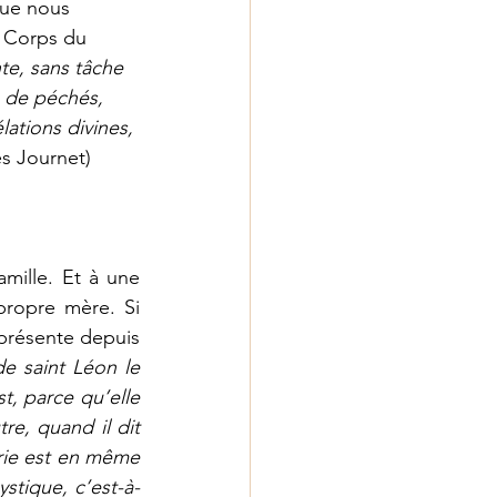
que nous 
 Corps du 
nte, sans tâche 
 de péchés, 
ations divines, 
es Journet)
mille. Et à une 
propre mère. Si 
 présente depuis 
e saint Léon le 
, parce qu’elle 
re, quand il dit 
rie est en même 
tique, c’est-à-