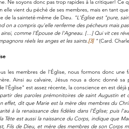
e. Ne soyons donc pas trop rapides à la critiquer! Ce 
n elle vient du péché de ses membres, mais en tant que
nte de la sainteté-même de Dieu. 
"L'Église est "pure, sai
d on a compris qu'elle renferme des pécheurs mais pas
 ainsi, comme l'Épouse de l'Agneau. […] Qui vit ces révél
compagnons réels les anges et les saints.
[3]
 "
 (Card. Charl
ise
tous les membres de l'Église, nous formons donc une fa
e mère. Ainsi au calvaire, Jésus nous a donc donné sa 
e l'Église" est assez récente, la conscience en est déjà
partir des paroles prémonitoires de saint Augustin et d
n effet, dit que Marie est la mère des membres du Christ
ité à la renaissance des fidèles dans l’Église; puis l’aut
la Tête est aussi la naissance du Corps, indique que Ma
t, Fils de Dieu, et mère des membres de son Corps mys