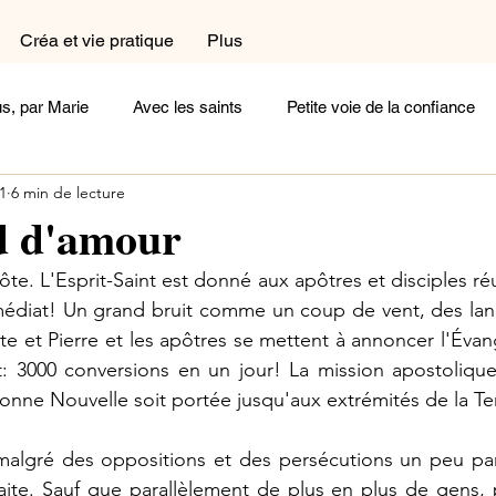
Créa et vie pratique
Plus
s, par Marie
Avec les saints
Petite voie de la confiance
1
6 min de lecture
a et vie pratique
Dans le coin prière
Dans la cuisine
d d'amour
côte. L'Esprit-Saint est donné aux apôtres et disciples ré
exions
Femme
Homme
Complémentaires
Céli
mmédiat! Un grand bruit comme un coup de vent, des lan
te et Pierre et les apôtres se mettent à annoncer l'Évan
t: 3000 conversions en un jour! La mission apostolique 
oignages
Arts et Histoire
Cherchez la femme
Ecoute
onne Nouvelle soit portée jusqu'aux extrémités de la Ter
 malgré des oppositions et des persécutions un peu par
Un peu de poésie
Belle comme un coeur
Rayonne !
aite. Sauf que parallèlement de plus en plus de gens, p