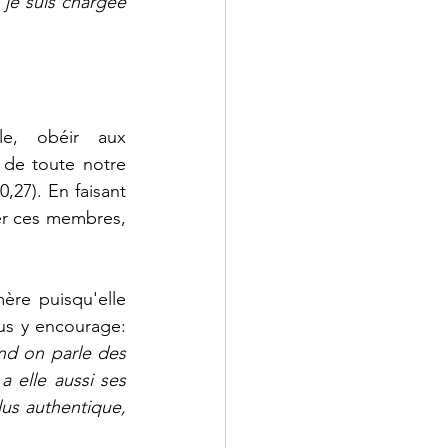
je suis chargée 
e, obéir aux 
de toute notre 
27). En faisant 
er ces membres, 
ère puisqu'elle 
nous transmet la vie de Dieu à travers les sacrements. Le Pape François nous y encourage: 
d on parle des 
 elle aussi ses 
us authentique, 