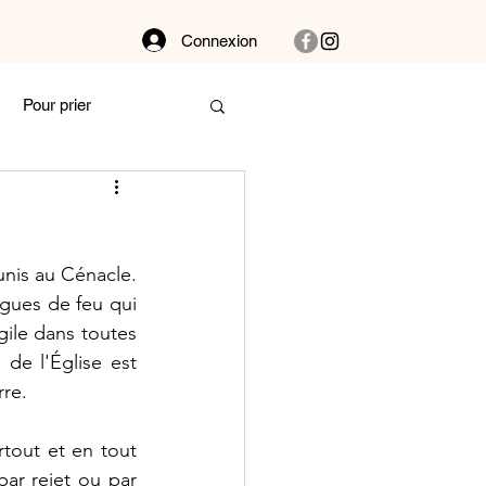
Connexion
Pour prier
Dans la buanderie
unis au Cénacle. 
bat
Couple
gues de feu qui 
gile dans toutes 
de l'Église est 
 et vibre !
re. 
tout et en tout 
Autour des plantes
ar rejet ou par 