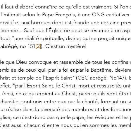
il faut d'abord connaître ce qu'elle est vraiment. Si l'on s
e limiterait selon le Pape François, à une ONG caritative
positif et aux horreurs dont est friande une certaine pre
tionnée... Sauf que l'Église ne peut se résumer à un aspe
 tout "une réalité spirituelle, divine, qui se perçoit uniq
 abrégé, no 151
[2]
). C'est un mystère! 
ple que Dieu convoque et rassemble de tous les confins d
emblée de ceux qui, par la foi et par le Baptême, devienn
ist et temple de l’Esprit Saint" (CEC abrégé, No147). Ell
fet, "par l’Esprit Saint, le Christ, mort et ressuscité, un
 Ainsi, ceux qui croient au Christ, parce qu’ils sont étro
charistie, sont unis entre eux par la charité, formant un s
é se réalise dans la diversité des membres et des fonctio
lise, ce n'est donc pas que le pape, les évêques et les p
 c'est aussi chacun d'entre nous qui en sommes les mem