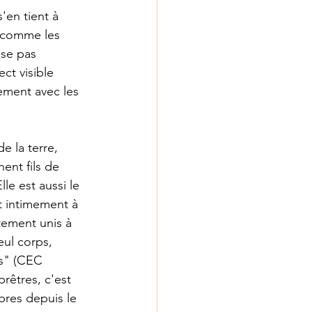
'en tient à 
s comme les 
sse pas 
ct visible 
uement avec les 
e la terre, 
ent fils de 
e est aussi le 
it intimement à 
itement unis à 
eul corps, 
ns" (CEC 
rêtres, c'est 
bres depuis le 