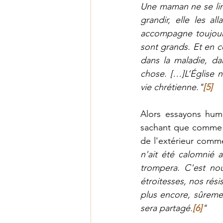
Une maman ne se limi
grandir, elle les all
accompagne toujours
sont grands. Et en ce
dans la maladie, da
chose. […]L’Église 
vie chrétienne."
[5]
Alors essayons humb
sachant que comme il
de l'extérieur comme
n'ait été calomnié a
trompera. C'est nou
étroitesses, nos rési
plus encore, sûreme
sera partagé.
[6]
"