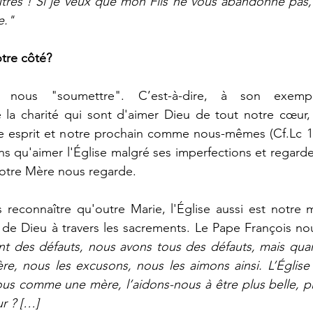
tres ! Si je veux que mon Fils ne vous abandonne pas, 
e."
otre côté?
 nous "soumettre". C’est-à-dire, à son exempl
 charité qui sont d'aimer Dieu de tout notre cœur, 
e esprit et notre prochain comme nous-mêmes (Cf.Lc 10,
s qu'aimer l'Église malgré ses imperfections et regard
otre Mère nous regarde. 
reconnaître qu'outre Marie, l'Église aussi est notre m
nt des défauts, nous avons tous des défauts, mais quan
e, nous les excusons, nous les aimons ainsi. L’Église a
ous comme une mère, l’aidons-nous à être plus belle, pl
ur ? […]