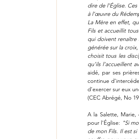
dire de l’Église. Ces
à l’œuvre du Rédempt
La Mère en effet, qui
Fils et accueillit to
qui doivent renaître 
générée sur la croix, 
choisit tous les dis
qu’ils l’accueillent av
aidé, par ses prière
continue d’intercéde
d’exercer sur eux une
(CEC Abrégé, No 197
A la Salette, Marie
pour l'Église: 
"Si mon
de mon Fils. Il est s