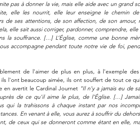
te pas à donner la vie, mais elle aide avec un grand soi
aite, elle les nourrit, elle leur enseigne le chemin de 
 de ses attentions, de son affection, de son amour, 
la, elle sait aussi corriger, pardonner, comprendre, elle 
ns la souffrance. […] L’Église, comme une bonne mère
nous accompagne pendant toute notre vie de foi, penda
lement de l'aimer de plus en plus, à l'exemple des s
s l'ont beaucoup aimée, ils ont souffert de tout ce qui 
 en avertit le Cardinal Journet 
"Il n'y a jamais eu de sai
uprès de ce qu'il aime le plus, de l'Église. […] Jamais
s qui la trahissons à chaque instant par nos incompr
stances. En venant à elle, vous aurez à souffrir du dehors
nt, de ceux qui se donneront comme étant en elle, mai