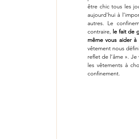
être chic tous les jo
aujourd'hui à l’impo
Les fruits de l'Esprit
autres. Le confinem
contraire, 
le fait de
même vous aider à m
vêtement nous définit
reflet de l’âme ». Je
les vêtements à choi
confinement.