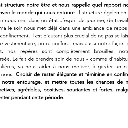
 structure notre être et nous rappelle quel rapport n
avec le monde qui nous entoure
. Il structure également
in nous met dans un état d’esprit de journée, de travail,
jama le soir nous met déjà dans une ambiance de repos 
onfinement, il est d’autant plus crucial de ne pas se laiss
e vestimentaire, notre coiffure, mais aussi notre façon d
t, nos repères sont complètement brouillés, notre
sée. Le fait de prendre soin de nous « comme d’habitud
culières, va nous aider à nous motiver, à garder un ce
 nous. 
Choisir de rester élégante et féminine en confin
r notre entourage, et mettre toutes les chances de n
ives, agréables, positives, souriantes et fortes, malgré
enter pendant cette période
. 