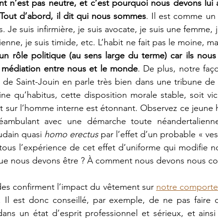
t n’est pas neutre, et c’est pourquoi nous devons lui a
Tout d’abord, il dit qui nous sommes
. Il est comme un 
. Je suis infirmière, je suis avocate, je suis une femme, j’
 rôle politique (au sens large du terme) car ils nous 
ne médiation entre nous et le monde
. De plus, notre faç
 de Saint-Jouin en parle très bien dans une tribune de 
e qu’habitus, cette disposition morale stable, soit vice
nt sur l’homme interne est étonnant. Observez ce jeune
déambulant avec une démarche toute néandertalienne
udain quasi 
homo erectus
 par l’effet d’un probable « ve
ous l’expérience de cet effet d’uniforme qui modifie no
que nous devons être ? À comment nous devons nous com
s confirment l’impact du vêtement sur 
notre comport
. Il est donc conseillé, par exemple, de ne pas faire de
dans un état d’esprit professionnel et sérieux, et ainsi