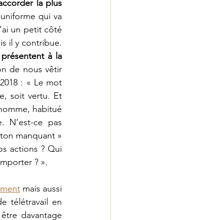
ccorder la plus 
uniforme qui va 
ai un petit côté 
original, je suis chrétienne, je suis timide, etc. L’habit ne fait pas le moine, mais il y contribue. 
présentent à la 
on de nous vêtir 
2018 : « Le mot 
, soit vertu. Et 
 homme, habitué 
. N’est-ce pas 
ston manquant » 
s actions ? Qui 
porter ? ». 
ement
 mais aussi 
 télétravail en 
 être davantage 