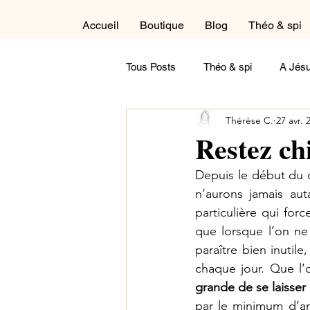
Accueil
Boutique
Blog
Théo & spi
Tous Posts
Théo & spi
A Jésu
Thérèse C.
27 avr. 
Autour du cycle liturgique
Cré
Restez ch
Depuis le début du c
Dans la salle de détente
Réfl
n’aurons jamais au
particulière qui forc
que lorsque l’on ne 
Maternité
Paternité
Tém
paraître bien inutile
chaque jour. Que l’
grande de se laisser 
Contemple !
A feuilleter
par le minimum d’amo