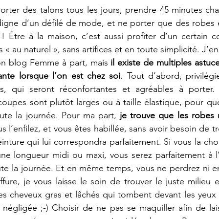
porter des talons tous les jours, prendre 45 minutes ch
digne d’un défilé de mode, et ne porter que des robes 
 Être à la maison, c’est aussi profiter d’un certain co
s « au naturel », sans artifices et en toute simplicité. J’en
n blog Femme à part, mais
 il existe de multiples astuce
gante lorsque l’on est chez soi
. Tout d’abord, privilégi
s, qui seront réconfortantes et agréables à porter. 
oupes sont plutôt larges ou à taille élastique, pour qu
te la journée. Pour ma part, 
je trouve que les robes r
s l’enfilez, et vous êtes habillée, sans avoir besoin de tr
ceinture qui lui correspondra parfaitement. Si vous la cho
e longueur midi ou maxi, vous serez parfaitement à l’a
e la journée. Et en même temps, vous ne perdrez ni en 
fure, je vous laisse le soin de trouver le juste milieu e
les cheveux gras et lâchés qui tombent devant les yeux
 négligée ;-) Choisir de ne pas se maquiller afin de lai