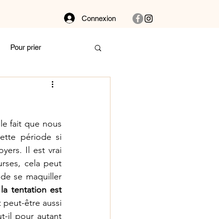
Connexion
Pour prier
Dans la buanderie
e fait que nous 
bat
Couple
tte période si 
ers. Il est vrai 
rses, cela peut 
 et vibre !
 de se maquiller 
 
la tentation est 
t peut-être aussi 
Autour des plantes
-il pour autant 