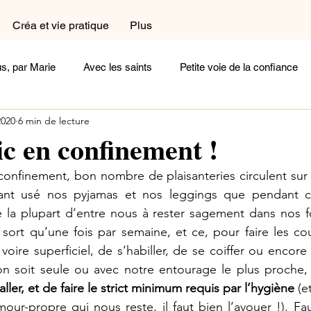
Créa et vie pratique
Plus
s, par Marie
Avec les saints
Petite voie de la confiance
2020
6 min de lecture
a et vie pratique
Dans le coin prière
Dans la cuisine
ic en confinement !
onfinement, bon nombre de plaisanteries circulent sur l
exions
Femme
Homme
Complémentaires
Céli
tant usé nos pyjamas et nos leggings que pendant ce
e la plupart d’entre nous à rester sagement dans nos foy
sort qu’une fois par semaine, et ce, pour faire les cou
oignages
Arts et Histoire
Cherchez la femme
Ecoute
, voire superficiel, de s’habiller, de se coiffer ou encore
on soit seule ou avec notre entourage le plus proche,
aller, et de faire le strict minimum requis par l’hygiène
 (e
Un peu de poésie
Belle comme un coeur
Rayonne !
ur-propre qui nous reste, il faut bien l’avouer !). Faut