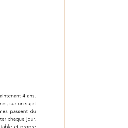
intenant 4 ans, 
es, sur un sujet 
mes passent du 
er chaque jour. 
table et propre 