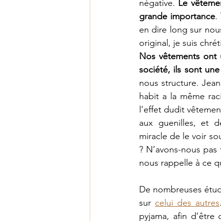
négative. 
Le vêtemen
grande importance
. 
en dire long sur nous
Nos vêtements ont un
société, ils sont u
nous structure. Jean
habit a la même racin
l’effet dudit vêteme
aux guenilles, et 
miracle de le voir so
? N’avons-nous pas t
nous rappelle à ce 
De nombreuses étude
sur 
celui des autres
pyjama, afin d’être 