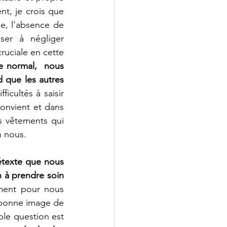
t, je crois que 
e, l’absence de 
er à négliger 
uciale en cette 
 normal,  nous 
 que les autres 
icultés à saisir 
convient et dans 
 vêtements qui 
n nous. 
texte que nous 
 à prendre soin 
ment pour nous 
 bonne image de 
e question est 