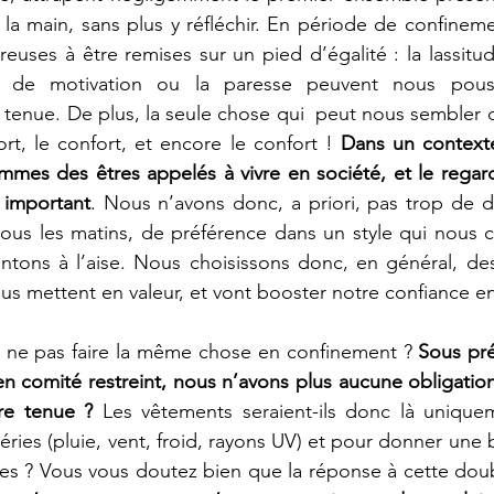
la main, sans plus y réfléchir. En période de confinemen
ses à être remises sur un pied d’égalité : la lassitud
e de motivation ou la paresse peuvent nous pouss
enue. De plus, la seule chose qui  peut nous sembler cr
ort, le confort, et encore le confort ! 
Dans un contexte
mes des êtres appelés à vivre en société, et le regard
 important
. Nous n’avons donc, a priori, pas trop de diff
er tous les matins, de préférence dans un style qui nous 
ntons à l’aise. Nous choisissons donc, en général, des
ous mettent en valeur, et vont booster notre confiance e
i ne pas faire la même chose en confinement ? 
Sous pré
 comité restreint, nous n’avons plus aucune obligation
re tenue ?
 Les vêtements seraient-ils donc là unique
ries (pluie, vent, froid, rayons UV) et pour donner une
s ? Vous vous doutez bien que la réponse à cette doubl