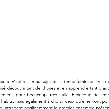
é à m’intéresser au sujet de la tenue féminine il y a ma
nsé découvrir tant de choses et en apprendre tant d’autr
nement, pour beaucoup, très futile. Beaucoup de fem
habits, mais également à choisir ceux qu’elles vont port
ire, attrapent négligemment le premier ensemble présen