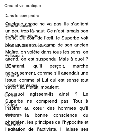
Créa et vie pratique
Dans le coin prière
Quelque chose ne va pas. Ils s’agitent 
Dans la cuisine
un peu trop là-haut. Ce n’est jamais bon 
Dans la buanderie
signe. Du coin de l’œil, le Superbe voit 
bien que dans le camp de son ancien 
Dans la salle de détente
Maître, on volète dans tous les sens, on 
Réflexions
attend, on est suspendu. Mais à quoi ? 
Femme
L’Ennemi, qu’il perçoit, marche 
nerveusement, comme s’Il attendait une 
Homme
issue, comme si Lui qui est sensé tout 
Complémentaires
savoir, là, n'était impatient. 
Pourquoi agissent-ils ainsi ? Le 
Célibat
Superbe ne comprend pas. Tout à 
Couple
inspirer au cœur des hommes qu’il 
exècre la bonne conscience du 
Maternité
pharisien, les principes de l’hypocrite et 
Paternité
l’agitation de l’activiste, il laisse ses 