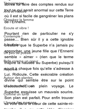
Témoignages
sbires lui faire des comptes rendus sur 
tout ce qui serait anormal sur cette Terre 
Arts et Histoire
où il est si facile de gangréner les plans 
Cherchez la femme
de l’Ennemi.
Ecoute et vibre !
Pourtant rien de particulier ne s'y 
Contemple !
passe… Bien sûr il y a cette ignoble 
A feuilleter
créature que le Superbe n’a jamais pu 
approcher, une jeune fille que l’Ennemi 
Un peu de poésie
semble « aimer » (rien que le terme 
Belle comme un coeur
inspire la nausée au Superbe) puisqu’Il 
sourit à chaque fois qu’elle s’adresse à 
Rayonne !
Lui. Ridicule. Cette exécrable création 
Autour des plantes
divine qui semble être sur le point 
d’accoucher, en plein voyage. Le 
Les fruits de l'Esprit
Superbe esquisse un mauvais sourire. 
Comme un lundi
Son plan est parfait. Pour enfin trouver 
L'heure des mamans
sa voie dans le cœur de cette sainte-ni-