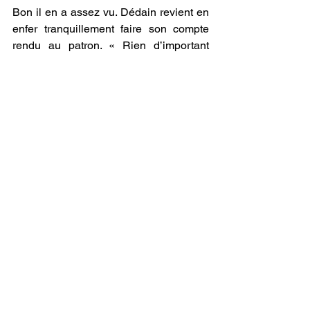
Bon il en a assez vu. Dédain revient en 
enfer tranquillement faire son compte 
rendu au patron. « Rien d’important 
patron, d’ailleurs ils sont fous Là-Haut, 
sur terre celle que vous détestez a juste 
mis bas d’un autre humain. C’est 
vraiment dégoûtant. D’ailleurs ils sont 
tous tellement écœurants ! D’ailleurs 
elle a dû en baver, avoir bien mal, grâce 
à vous d’ailleurs patron, les femmes 
auront toujours mal ! Nul doute que 
vous allez finir par l’avoir ! D’ailleurs… 
» D’un regard empli de haine le 
Superbe fait taire Dédain, qui sent venir 
les coups de fouet de son patron, et ne 
demande pas son reste. 
Un humain. C’est juste un humain qui 