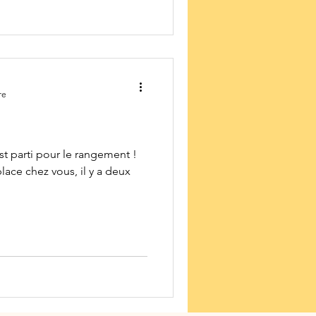
usque-là paisible des
ec impatience, malveillance,
s, doléances multiples et
er les choses e
re
est parti pour le rangement !
lace chez vous, il y a deux