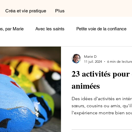
Créa et vie pratique
Plus
s, par Marie
Avec les saints
Petite voie de la confiance
a et vie pratique
Dans le coin prière
Dans la cuisine
Marie D
11 juil. 2024
6 min de lectur
23 activités pour
exions
Femme
Homme
Complémentaires
Céli
animées
Des idées d'activités en intér
oignages
Arts et Histoire
Cherchez la femme
Ecoute
sœurs, cousins ou amis, qu'i
l'expérience montre bien so
jeux passionnants, il arrive l
Un peu de poésie
Belle comme un coeur
Rayonne !
l'atmosphère se charge d'éle