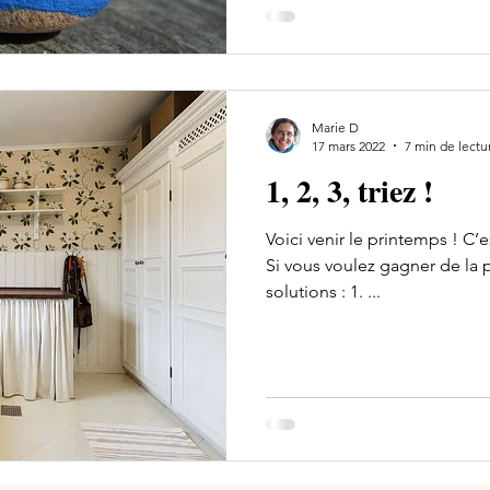
s'exacerbent et l'ambiance j
vacances rime subitement av
mésalliances, désobéissance
variées... Comment transform
Marie D
17 mars 2022
7 min de lectu
1, 2, 3, triez !
Voici venir le printemps ! C’
Si vous voulez gagner de la p
solutions : 1. ...