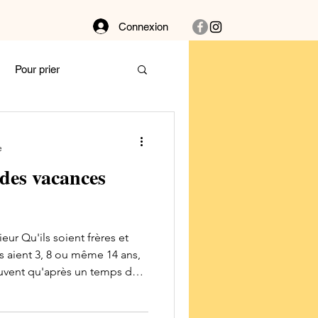
Connexion
Pour prier
Dans la buanderie
e
 des vacances
bat
Couple
ieur Qu'ils soient frères et
 et vibre !
ls aient 3, 8 ou même 14 ans,
uvent qu'après un temps de
e point de rupture où
Autour des plantes
ctricité. Les tempéraments