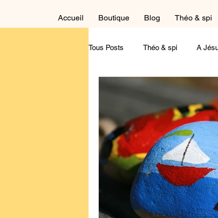
Accueil
Boutique
Blog
Théo & spi
Tous Posts
Théo & spi
A Jésu
Autour du cycle liturgique
Cré
Dans la salle de détente
Réfl
Maternité
Paternité
Tém
Contemple !
A feuilleter