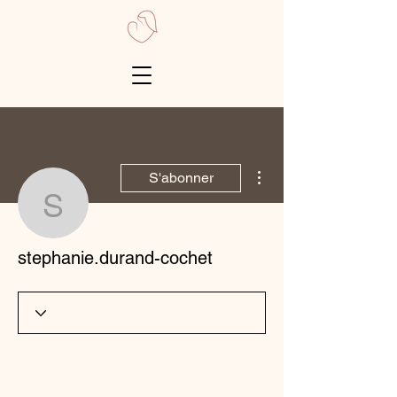
Plus d'actions
S'abonner
stephanie.durand-coche
stephanie.durand-cochet