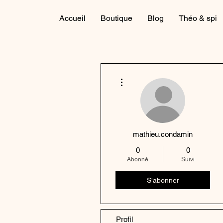
Accueil
Boutique
Blog
Théo & spi
Plus d'actions
mathieu.condamin
0
0
Abonné
Suivi
S'abonner
Profil