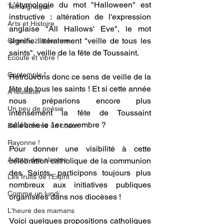
L'étymologie du mot "Halloween" est 
Témoignages
instructive : altération de l'expression 
Arts et Histoire
anglaise "All Hallows' Eve", le mot 
signifie littéralement "veille de tous les 
Cherchez la femme
saints", veille de la fête de Toussaint.
Ecoute et vibre !
Contemple !
Retrouvons donc ce sens de veille de la 
fête de tous les saints ! Et si cette année 
A feuilleter
nous préparions encore plus 
Un peu de poésie
intensément la fête de Toussaint 
célébrée le 1er novembre ? 
Belle comme un coeur
Rayonne !
Pour donner une visibilité à cette 
Autour des plantes
célébration catholique de la communion 
des Saints, participons toujours plus 
Les fruits de l'Esprit
nombreux aux initiatives publiques 
Comme un lundi
organisées dans nos diocèses !
L'heure des mamans
Voici quelques propositions catholiques 