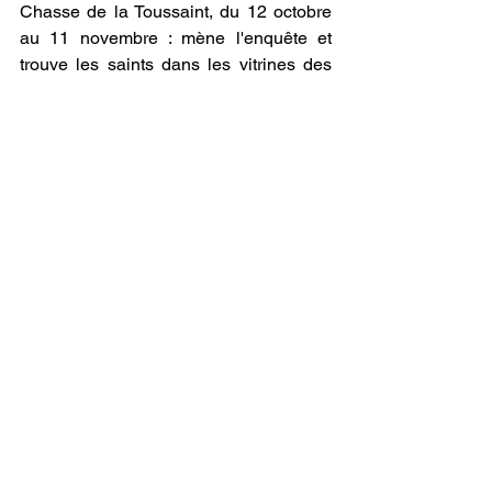
Chasse de la Toussaint, du 12 octobre 
au 11 novembre : mène l'enquête et 
trouve les saints dans les vitrines des 
commerçants du centre-ville de Saint-
Raphaël. Jeu gratuit pour les enfants de 
5 à 12 ans.
https://paroissesaintraphael.fr/archives/
27962