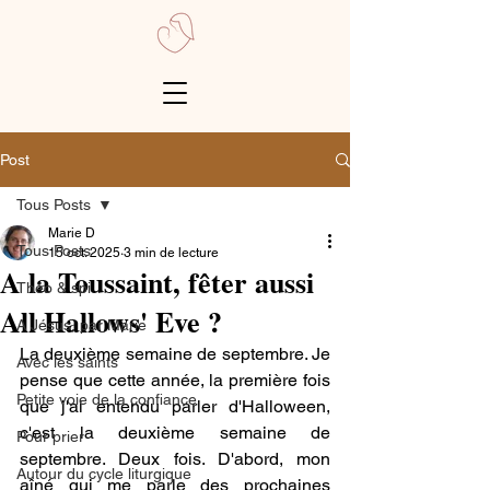
Post
Tous Posts
Marie D
Tous Posts
15 oct. 2025
3 min de lecture
A la Toussaint, fêter aussi
Théo & spi
All Hallows' Eve ?
A Jésus, par Marie
La deuxième semaine de septembre. Je 
Avec les saints
pense que cette année, la première fois 
Petite voie de la confiance
que j'ai entendu parler d'Halloween, 
c'est la deuxième semaine de 
Pour prier
septembre. Deux fois. D'abord, mon 
Autour du cycle liturgique
aîné qui me parle des prochaines 