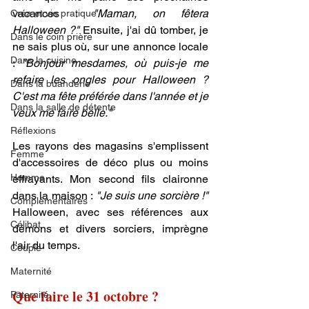
vacances : 
"Maman, on fêtera 
Créa et vie pratique
Halloween ?"
 Ensuite, j'ai dû tomber, je 
Dans le coin prière
ne sais plus où, sur une annonce locale 
Dans la cuisine
: 
"Bonjour mesdames, où puis-je me 
refaire les ongles pour Halloween ? 
Dans la buanderie
C'est ma fête préférée dans l'année et je 
Dans la salle de détente
veux me faire belle."
Réflexions
Les rayons des magasins s'emplissent 
Femme
d'accessoires de déco plus ou moins 
Homme
effrayants. Mon second fils claironne 
dans la maison : 
"Je suis une sorcière !"
Complémentaires
Halloween, avec ses références aux 
Célibat
démons et divers sorciers, imprègne 
l'air du temps. 
Couple
Maternité
Que faire le 31 octobre ?
Paternité