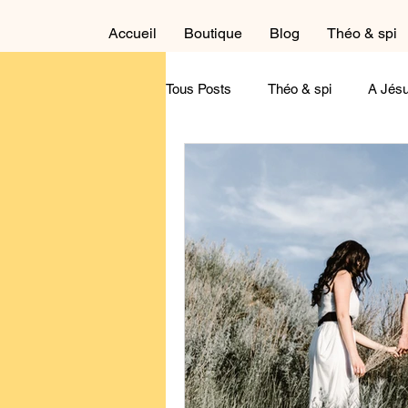
Accueil
Boutique
Blog
Théo & spi
Tous Posts
Théo & spi
A Jésu
Autour du cycle liturgique
Cré
Dans la salle de détente
Réfl
Maternité
Paternité
Tém
Contemple !
A feuilleter