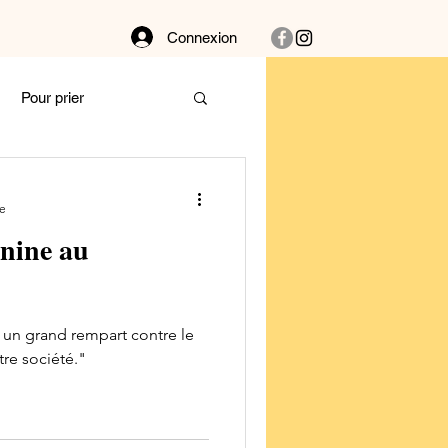
Connexion
Pour prier
Dans la buanderie
re
nine au
bat
Couple
 un grand rempart contre le
 et vibre !
re société."
Autour des plantes