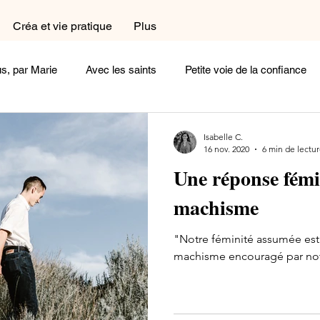
Créa et vie pratique
Plus
s, par Marie
Avec les saints
Petite voie de la confiance
a et vie pratique
Dans le coin prière
Dans la cuisine
Isabelle C.
16 nov. 2020
6 min de lectu
Une réponse fémi
exions
Femme
Homme
Complémentaires
Céli
machisme
"Notre féminité assumée est
oignages
Arts et Histoire
Cherchez la femme
Ecoute
machisme encouragé par not
Un peu de poésie
Belle comme un coeur
Rayonne !