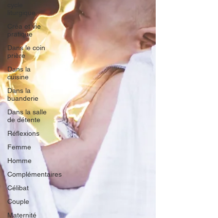
cycle
liturgique
Créa et vie
pratique
Dans le coin
prière
Dans la
cuisine
Dans la
buanderie
Dans la salle
de détente
Réflexions
Femme
Homme
Complémentaires
Célibat
Couple
Maternité