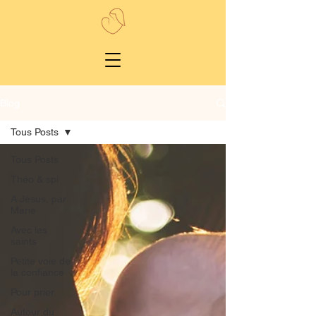
Blog
Tous Posts
Tous Posts
Théo & spi
A Jésus, par
Marie
Avec les
saints
Petite voie de
la confiance
Pour prier
Autour du