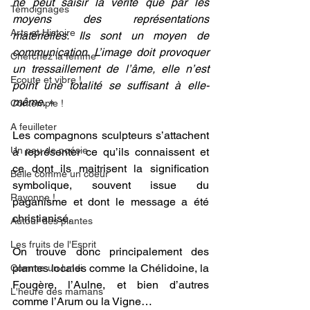
ne peut saisir la vérité que par les 
Témoignages
moyens des représentations 
Arts et Histoire
matérielles. Ils sont un moyen de 
communication. L’image doit provoquer 
Cherchez la femme
un tressaillement de l’âme, elle n’est 
Ecoute et vibre !
point une totalité se suffisant à elle-
même. »
Contemple !
A feuilleter
Les compagnons sculpteurs s’attachent 
Un peu de poésie
à représenter ce qu’ils connaissent et 
ce dont ils maitrisent la signification 
Belle comme un coeur
symbolique, souvent issue du 
Rayonne !
paganisme et dont le message a été 
christianisé.
Autour des plantes
Les fruits de l'Esprit
On trouve donc principalement des 
plantes locales comme la Chélidoine, la 
Comme un lundi
Fougère, l’Aulne, et bien d’autres 
L'heure des mamans
comme l’Arum ou la Vigne…