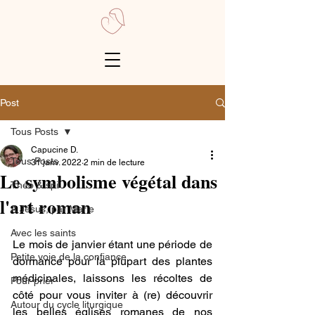
Post
Tous Posts
Capucine D.
Tous Posts
31 janv. 2022
2 min de lecture
Le symbolisme végétal dans
Théo & spi
l'art roman
A Jésus, par Marie
Avec les saints
Le mois de janvier étant une période de 
Petite voie de la confiance
dormance pour la plupart des plantes 
médicinales, laissons les récoltes de 
Pour prier
côté pour vous inviter à (re) découvrir 
Autour du cycle liturgique
les belles églises romanes de nos 