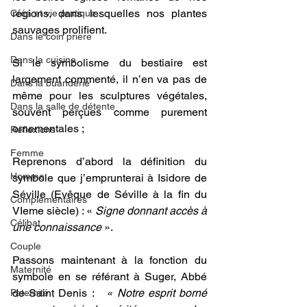
régions, dans lesquelles nos plantes 
Créa et vie pratique
sauvages prolifient.
Dans le coin prière
Dans la cuisine
Si le symbolisme du bestiaire est 
largement commenté, il n’en va pas de 
Dans la buanderie
même pour les sculptures végétales, 
Dans la salle de détente
souvent perçues comme purement 
ornementales ;
Réflexions
Femme
Reprenons d’abord la définition du 
Homme
symbole que j’emprunterai à Isidore de 
Séville (Evêque de Séville à la fin du 
Complémentaires
VIeme siècle) : « 
Signe donnant accès à 
Célibat
une connaissance
 ».
Couple
Passons maintenant à la fonction du 
Maternité
symbole en se référant à Suger, Abbé 
de Saint Denis :   
« Notre esprit borné 
Paternité